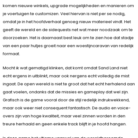
komen nieuwe winkels, upgrade mogelijkheden en manieren om
je voertuigen te customizen. Veel hiervan is niet per se nodig,
omdat je in het hoofdverhaal genoeg nieuw materieel vindt. Het
geeft de wereld en de sidequests net wat meer noodzaak om te
doorzoeken. Het is daarnaast best leuk om te zien hoe dat stadje
van een paar hutjes groeit naar een woestijncaravan van redelijk
formaat.
Mocht ik wat gematigd klinken, dat komt omdat Sand Land niet
echt ergens in uitblinkt, maar ook nergens echt volledig de mist
ingaat. De open wereld is niet te groot dat het echt herhalend aan
gaat voelen, ondanks dat de missies en gameplay dat wel zijn.
Grafisch is de game vooral door de stijl redelijk indrukwekkend,
maar ook weer niet consequent fantastisch. De audio en voice-
overs zijn van hoge kwaliteit, maar veel zinnen worden in den
treure herhaald en geen enkele track blijft in je hoofd hangen.