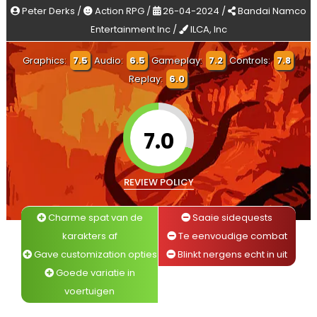
Peter Derks /
Action RPG /
26-04-2024 /
Bandai Namco
Entertainment Inc /
ILCA, Inc
Graphics:
7.5
Audio:
6.5
Gameplay:
7.2
Controls:
7.8
Replay:
6.0
7.0
REVIEW POLICY
Charme spat van de
Saaie sidequests
karakters af
Te eenvoudige combat
Gave customization opties
Blinkt nergens echt in uit
Goede variatie in
voertuigen