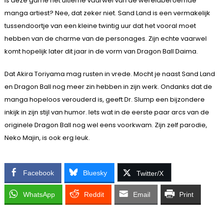
Is deze game het ultieme vaarwel van de wereldberoemde
manga artiest? Nee, dat zeker niet. Sand Land is een vermakelijk
tussendoortje van een kleine twintig uur dat het vooral moet
hebben van de charme van de personages. Zijn echte vaarwel
komt hopelijk later dit jaar in de vorm van Dragon Ball Daima.
Dat Akira Toriyama mag rusten in vrede. Mocht je naast Sand Land
en Dragon Ball nog meer zin hebben in zijn werk. Ondanks dat de
manga hopeloos verouderd is, geeft Dr. Slump een bijzondere
inkijk in zijn stijl van humor. Iets wat in de eerste paar arcs van de
originele Dragon Ball nog wel eens voorkwam. Zijn zelf parodie,
Neko Majin, is ook erg leuk.
Facebook
Bluesky
Twitter/X
WhatsApp
Reddit
Email
Print