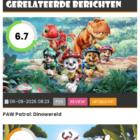
Gerelateerde berichten
6.7
06-08-2026 08:23
PS5
REVIEW
UITGELICHT
PAW Patrol: Dinowereld