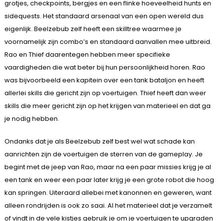
grotjes, checkpoints, bergjes en een flinke hoeveelheid hunts en
sidequests. Het standaard arsenaal van een open wereld dus
eigenlijk. Beelzebub zelf heeft een skilltree waarmee je
voornamelijk zijn combo’s en standaard aanvallen mee uitbreid.
Rao en Thief daarentegen hebben meer specifieke
vaardigheden die wat beter bij hun persoonlijkheid horen. Rao
was bijvoorbeeld een kapitein over een tank bataljon en heeft
allerlei skills die gericht zijn op voertuigen. Thief heeft dan weer
skills die meer gericht zijn op het krijgen van materieel en dat ga
je nodig hebben.
Ondanks dat je als Beelzebub zelf best wel wat schade kan
aanrichten zijn de voertuigen de sterren van de gameplay. Je
begint met de jeep van Rao, maar na een paar missies krijg je al
een tank en weer een paar later krijg je een grote robot die hoog
kan springen. Uiteraard allebei met kanonnen en geweren, want
alleen rondrijden is ook zo saai. Al het materieel dat je verzamelt
of vindt in de vele kistjes gebruik je om je voertuigen te upgraden