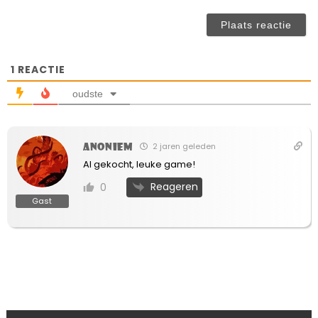
(n
ve
1
REACTIE
oudste
Anoniem
2 jaren geleden
Al gekocht, leuke game!
Reageren
0
Gast