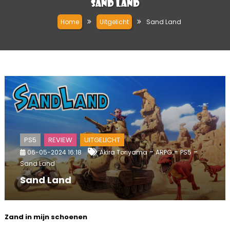
Sand Land
Home
Uitgelicht
Sand Land
PS5
REVIEW
UITGELICHT
-
-
-
06-05-2024 16:18
Akira Toriyama
ARPG
PS5
Sand Land
Sand Land
Zand in mijn schoenen