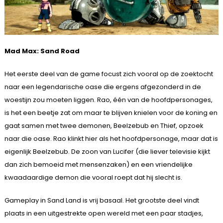
Mad Max: Sand Road
Het eerste deel van de game focust zich vooral op de zoektocht
naar een legendarische oase die ergens afgezonderd in de
woestijn zou moeten liggen. Rao, één van de hoofdpersonages,
is het een beetje zat om maar te blijven knielen voor de koning en
gaat samen met twee demonen, Beelzebub en Thief, opzoek
naar die oase. Rao klinkt hier als het hoofdpersonage, maar dat is
eigenlijk Beelzebub. De zoon van Lucifer (die liever televisie kijkt
dan zich bemoeid met mensenzaken) en een vriendelijke
kwaadaardige demon die vooral roept dat hij slecht is.
Gameplay in Sand Land is vrij basaal. Het grootste deel vindt
plaats in een uitgestrekte open wereld met een paar stadjes,