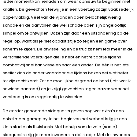
ieder moment kan herladen om weer opnieuw te beginnen met
knallen. De gevechten terwijl je in een voertuig zit zijn vaak redelijk
oppervlakkig. Veel van de vijanden doen belachelijk weinig
schade en de aanvallen die wel schade doen zijn ongelooflijk
simpel om te ontwijken. Bazen zijn daar een uitzondering op de
regel op, want als je niet oppast zit je zo tegen een game over
scherm te kijken. De afwisseling en de truc zit hem iets meer in de
verschillende voertuigen die je hebt en het feit dat je tijdens
combat vrij snel kan wisselen naar een ander. De één is net iets
sneller dan de ander waardoor die tijdens bazen net wat beter
tot zijn recht komt. Zet de moeilijkheidsgraad op hard (iets wat ik
sowieso aanraad) en je krijgt gevechten tegen bazen waar het
verstandig is om regelmatig te wisselen.
De eerder genoemde sidequests geven nog wat extra’s dan
enkel meer gameplay. In het begin van het verhaal krijg je een
klein stadje als thuisbasis. Met behulp van de vele (saaie)
sidequests krijg je meer inwoners in dat stadje. Met de inwoners