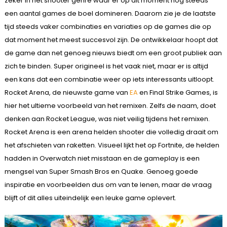
zeker in het shooter genre waar er op dit moment nog steeds
een aantal games de boel domineren. Daarom zie je de laatste
tijd steeds vaker combinaties en variaties op de games die op
dat moment het meest succesvol zijn. De ontwikkelaar hoopt dat
de game dan net genoeg nieuws biedt om een groot publiek aan
zich te binden. Super origineel is het vaak niet, maar er is altijd
een kans dat een combinatie weer op iets interessants uitloopt.
Rocket Arena, de nieuwste game van
EA
en Final Strike Games, is
hier het ultieme voorbeeld van het remixen. Zelfs de naam, doet
denken aan Rocket League, was niet veilig tijdens het remixen.
Rocket Arena is een arena helden shooter die volledig draait om
het afschieten van raketten. Visueel lijkt het op Fortnite, de helden
hadden in Overwatch niet misstaan en de gameplay is een
mengsel van Super Smash Bros en Quake. Genoeg goede
inspiratie en voorbeelden dus om van te lenen, maar de vraag
blijft of dit alles uiteindelijk een leuke game oplevert.