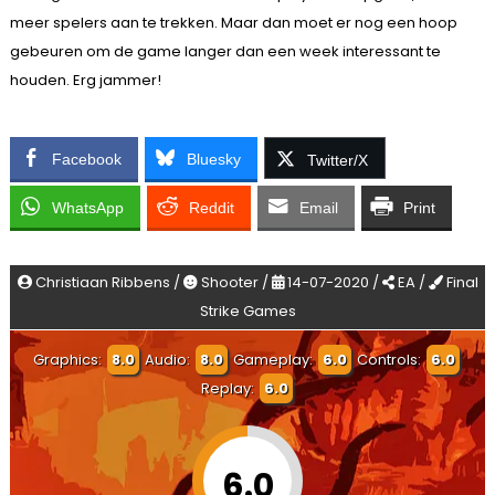
meer spelers aan te trekken. Maar dan moet er nog een hoop
gebeuren om de game langer dan een week interessant te
houden. Erg jammer!
Facebook
Bluesky
Twitter/X
WhatsApp
Reddit
Email
Print
Christiaan Ribbens /
Shooter /
14-07-2020 /
EA /
Final
Strike Games
Graphics:
8.0
Audio:
8.0
Gameplay:
6.0
Controls:
6.0
Replay:
6.0
6.0