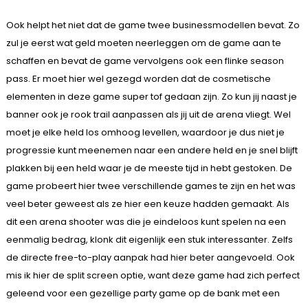
Ook helpt het niet dat de game twee businessmodellen bevat. Zo
zul je eerst wat geld moeten neerleggen om de game aan te
schaffen en bevat de game vervolgens ook een flinke season
pass. Er moet hier wel gezegd worden dat de cosmetische
elementen in deze game super tof gedaan zijn. Zo kun jij naast je
banner ook je rook trail aanpassen als jij uit de arena vliegt. Wel
moet je elke held los omhoog levellen, waardoor je dus niet je
progressie kunt meenemen naar een andere held en je snel blijft
plakken bij een held waar je de meeste tijd in hebt gestoken. De
game probeert hier twee verschillende games te zijn en het was
veel beter geweest als ze hier een keuze hadden gemaakt. Als
dit een arena shooter was die je eindeloos kunt spelen na een
eenmalig bedrag, klonk dit eigenlijk een stuk interessanter. Zelfs
de directe free-to-play aanpak had hier beter aangevoeld. Ook
mis ik hier de split screen optie, want deze game had zich perfect
geleend voor een gezellige party game op de bank met een