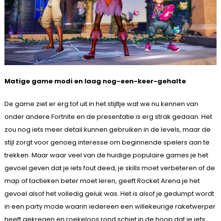
Matige game modi en laag nog-een-keer-gehalte
De game ziet er erg tof uit in het stijltje wat we nu kennen van
onder andere Fortnite en de presentatie is erg strak gedaan. Het
zou nog iets meer detail kunnen gebruiken in de levels, maar de
stijl zorgt voor genoeg interesse om beginnende spelers aan te
trekken. Maar waar veel van de huidige populaire games je het
gevoel geven dat je iets fout deed, je skills moet verbeteren of de
map of tactieken beter moet leren, geeft Rocket Arena je het
gevoel alsof het volledig geluk was. Het is alsof je gedumpt wordt
in een party mode waarin iedereen een willekeurige raketwerper
heeft gekregen en roekeloos rond schiet in de hoop dat je iets