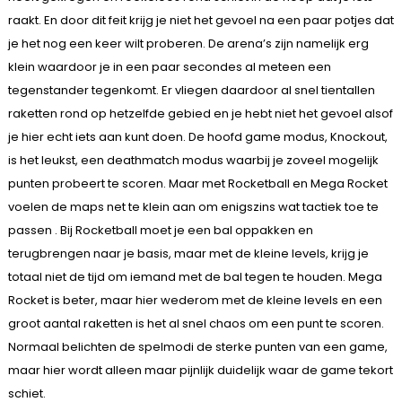
raakt. En door dit feit krijg je niet het gevoel na een paar potjes dat
je het nog een keer wilt proberen. De arena’s zijn namelijk erg
klein waardoor je in een paar secondes al meteen een
tegenstander tegenkomt. Er vliegen daardoor al snel tientallen
raketten rond op hetzelfde gebied en je hebt niet het gevoel alsof
je hier echt iets aan kunt doen. De hoofd game modus, Knockout,
is het leukst, een deathmatch modus waarbij je zoveel mogelijk
punten probeert te scoren. Maar met Rocketball en Mega Rocket
voelen de maps net te klein aan om enigszins wat tactiek toe te
passen . Bij Rocketball moet je een bal oppakken en
terugbrengen naar je basis, maar met de kleine levels, krijg je
totaal niet de tijd om iemand met de bal tegen te houden. Mega
Rocket is beter, maar hier wederom met de kleine levels en een
groot aantal raketten is het al snel chaos om een punt te scoren.
Normaal belichten de spelmodi de sterke punten van een game,
maar hier wordt alleen maar pijnlijk duidelijk waar de game tekort
schiet.