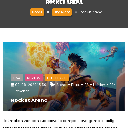
Rocket Arena
Home
Uitgelicht
Rocket Arena
PS4
REVIEW
UITGELICHT
-
-
-
-
02-08-2020 15:59
Arena
Blast
EA
Helden
PS4
-
Raketten
Rocket Arena
Het maken van een succesvolle competitieve game is lastig,