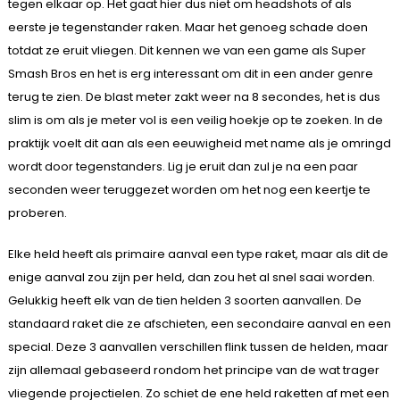
tegen elkaar op. Het gaat hier dus niet om headshots of als
eerste je tegenstander raken. Maar het genoeg schade doen
totdat ze eruit vliegen. Dit kennen we van een game als Super
Smash Bros en het is erg interessant om dit in een ander genre
terug te zien. De blast meter zakt weer na 8 secondes, het is dus
slim is om als je meter vol is een veilig hoekje op te zoeken. In de
praktijk voelt dit aan als een eeuwigheid met name als je omringd
wordt door tegenstanders. Lig je eruit dan zul je na een paar
seconden weer teruggezet worden om het nog een keertje te
proberen.
Elke held heeft als primaire aanval een type raket, maar als dit de
enige aanval zou zijn per held, dan zou het al snel saai worden.
Gelukkig heeft elk van de tien helden 3 soorten aanvallen. De
standaard raket die ze afschieten, een secondaire aanval en een
special. Deze 3 aanvallen verschillen flink tussen de helden, maar
zijn allemaal gebaseerd rondom het principe van de wat trager
vliegende projectielen. Zo schiet de ene held raketten af met een