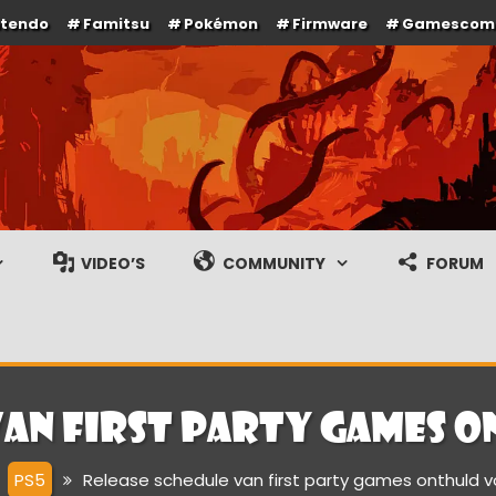
ntendo
Famitsu
Pokémon
Firmware
Gamescom
e en gameplay streams
VIDEO’S
COMMUNITY
FORUM
van first party games o
PS5
Release schedule van first party games onthuld 