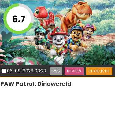
6.7
06-08-2026 08:23
PS5
REVIEW
UITGELICHT
PAW Patrol: Dinowereld