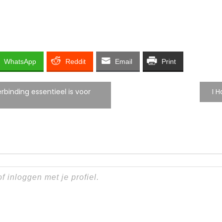
WhatsApp
Reddit
Email
Print
binding essentieel is voor
I 