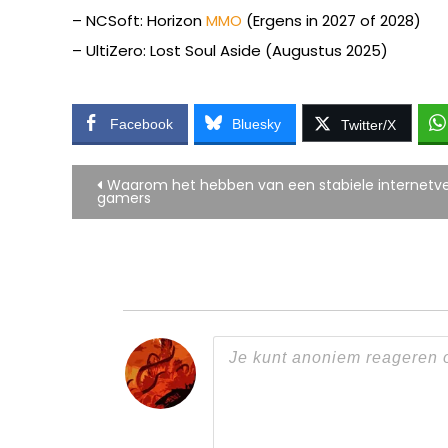
– NCSoft: Horizon
MMO
(Ergens in 2027 of 2028)
– UltiZero: Lost Soul Aside (Augustus 2025)
Facebook
Bluesky
Twitter/X
Bericht
Waarom het hebben van een stabiele internetver
gamers
navigatie