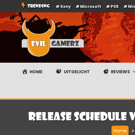
Ga
TRENDING
Sony
Microsoft
PS5
Ni
naar
de
inhoud
Evilgamerz
Het meest interessante game nieuws, reviews, coverag
HOME
UITGELICHT
REVIEWS
Release schedule 
Home