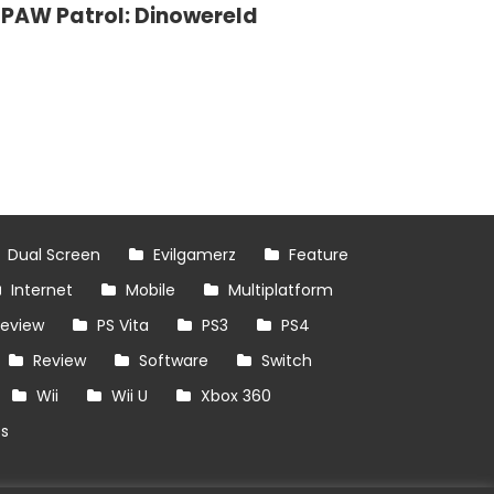
PAW Patrol: Dinowereld
Dual Screen
Evilgamerz
Feature
Internet
Mobile
Multiplatform
review
PS Vita
PS3
PS4
Review
Software
Switch
Wii
Wii U
Xbox 360
es