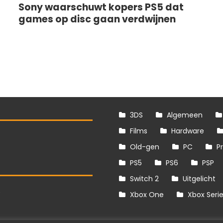
Sony waarschuwt kopers PS5 dat
games op disc gaan verdwijnen
3DS
Algemeen
Films
Hardware
Old-gen
PC
P
PS5
PS6
PSP
Switch 2
Uitgelicht
S
Xbox One
Xbox Seri