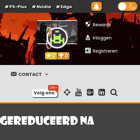
PS-Plus
Nvidia
Edge
Rewards
Inloggen
Registreren
0
0
CONTACT
Volg ons:
t gereduceerd na