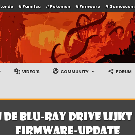
ntendo
Famitsu
Pokémon
Firmware
Gamescom
e en gameplay streams
VIDEO’S
COMMUNITY
FORUM
n de Blu-Ray drive lijk
firmware-update