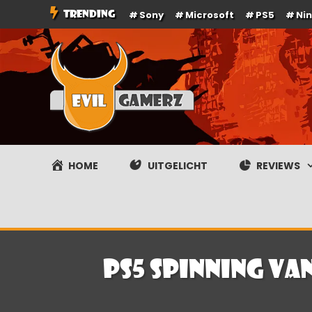
Ga
TRENDING
Sony
Microsoft
PS5
Ni
naar
de
inhoud
Evilgamerz
Het meest interessante game nieuws, reviews, coverag
HOME
UITGELICHT
REVIEWS
PS5 spinning va