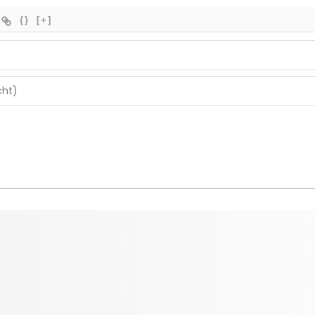
{}
[+]