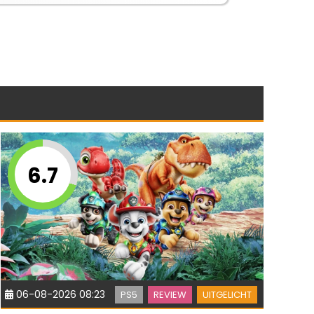
6.7
06-08-2026 08:23
PS5
REVIEW
UITGELICHT