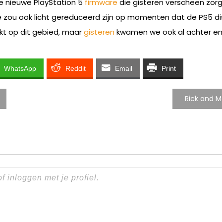
e nieuwe PlayStation 5
firmware
die gisteren verscheen zorg
e zou ook licht gereduceerd zijn op momenten dat de PS5 dis
t op dit gebied, maar
gisteren
kwamen we ook al achter en
WhatsApp
Reddit
Email
Print
Rick and M