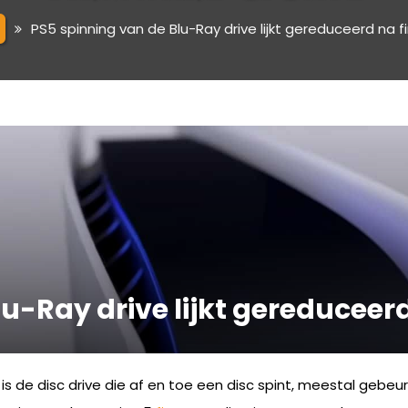
PS5 spinning van de Blu-Ray drive lijkt gereduceerd na
lu-Ray drive lijkt gereducee
is de disc drive die af en toe een disc spint, meestal gebeurt di