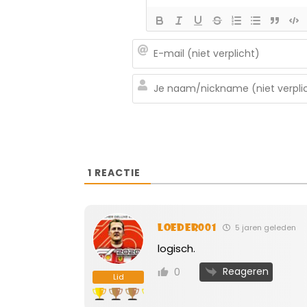
1
REACTIE
loeder001
5 jaren geleden
logisch.
Reageren
0
Lid