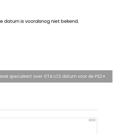
 de datum is vooralsnog niet bekend.
avië speculeert over GTA LCS datum voor de PS2
3000