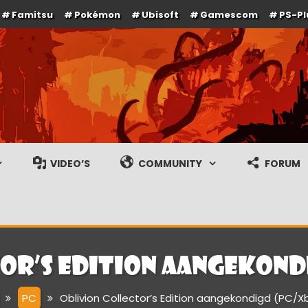
Famitsu
Pokémon
Ubisoft
Gamescom
PS-Pl
e en gameplay streams
VIDEO’S
COMMUNITY
FORUM
or’s Edition aangekond
PC
Oblivion Collector’s Edition aangekondigd (PC/X