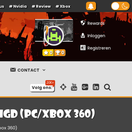
us
Nvidia
Review
Xbox
Rewards
Inloggen
Registreren
0
0
CONTACT
Volg ons:
igd (PC/Xbox 360)
box 360)