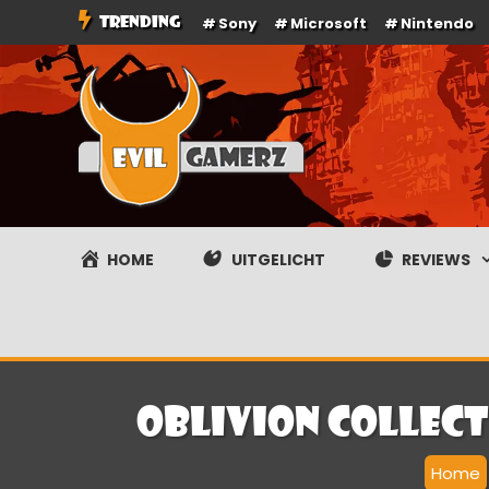
Ga
TRENDING
Sony
Microsoft
Nintendo
naar
de
inhoud
Evilgamerz
Het meest interessante game nieuws, reviews, coverag
HOME
UITGELICHT
REVIEWS
Oblivion Collect
Home