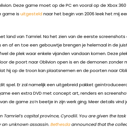
blivion. Deze game moet op de PC en vooral op de Xbox 36
e game is
uitgesteld
naar het begin van 2006 leek het mij e
 het land van Tamriel. Na het zien van de eerste screenshots
en af en toe een gebouwtje brengen je helemaal in de juiste s
ofwel de plek waar enkele vijanden vandaan komen. Deze plek
rdoor de poort naar Oblivion open is en de demonen zonder m
 hij op de troon kan plaatsnemen en de poorten naar Obliv
t spel. Er zal namelijk een uitgebreid pakket geïntroduceerd
e game een extra DVD met concept art, renders en screenshots
 de game zo’n beetje in zijn werk ging. Meer details vind j
 Tamriel’s capital province, Cyrodiil. You are given the task 
by an unknown assassin.
Bethesda
announced that the collect