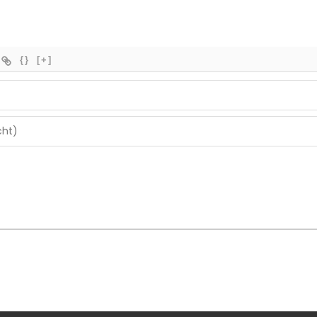
{}
[+]