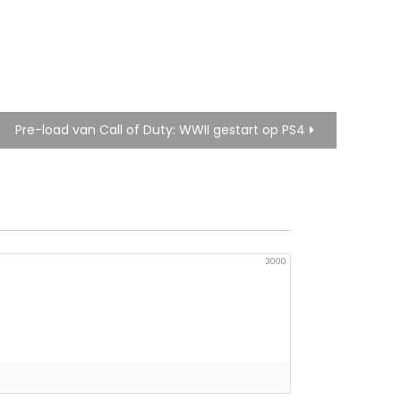
Pre-load van Call of Duty: WWII gestart op PS4
3000