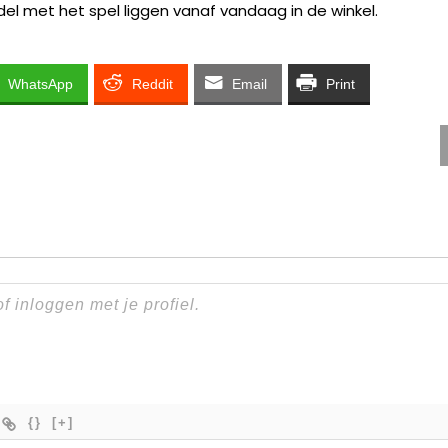
l met het spel liggen vanaf vandaag in de winkel.
WhatsApp
Reddit
Email
Print
{}
[+]