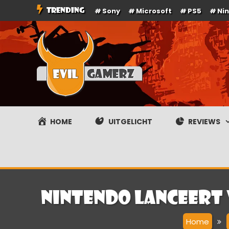
Ga
TRENDING
Sony
Microsoft
PS5
Ni
naar
de
inhoud
Evilgamerz
Het meest interessante game nieuws, reviews, coverag
HOME
UITGELICHT
REVIEWS
Nintendo lanceert
Home