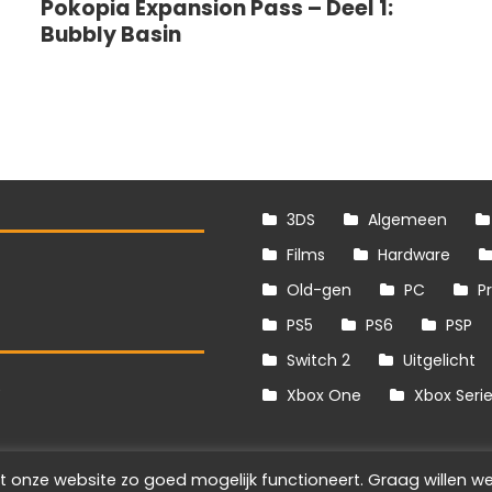
Pokopia Expansion Pass – Deel 1:
Bubbly Basin
3DS
Algemeen
Films
Hardware
Old-gen
PC
P
PS5
PS6
PSP
Switch 2
Uitgelicht
S
Xbox One
Xbox Seri
t onze website zo goed mogelijk functioneert. Graag willen we