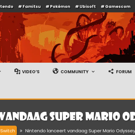
ntendo
Famitsu
Pokémon
Ubisoft
Gamescom
e en gameplay streams
VIDEO’S
COMMUNITY
FORUM
 vandaag Super Mario O
Switch
Nintendo lanceert vandaag Super Mario Odyssey