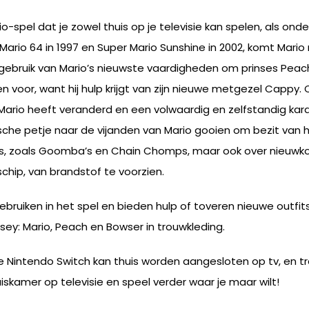
-spel dat je zowel thuis op je televisie kan spelen, als onder
ario 64 in 1997 en Super Mario Sunshine in 2002, komt Mari
ak gebruik van Mario’s nieuwste vaardigheden om prinses Pea
een voor, want hij hulp krijgt van zijn nieuwe metgezel Cappy
 Mario heeft veranderd en een volwaardig en zelfstandig ka
sche petje naar de vijanden van Mario gooien om bezit van
es, zoals Goomba’s en Chain Chomps, maar ook over nieuwk
hip, van brandstof te voorzien.
ruiken in het spel en bieden hulp of toveren nieuwe outfits 
y: Mario, Peach en Bowser in trouwkleding.
e Nintendo Switch kan thuis worden aangesloten op tv, en t
iskamer op televisie en speel verder waar je maar wilt!