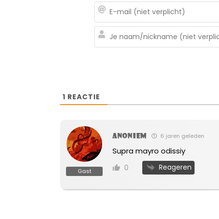
1
REACTIE
Anoniem
6 jaren geleden
Supra mayro odissiy
Reageren
0
Gast