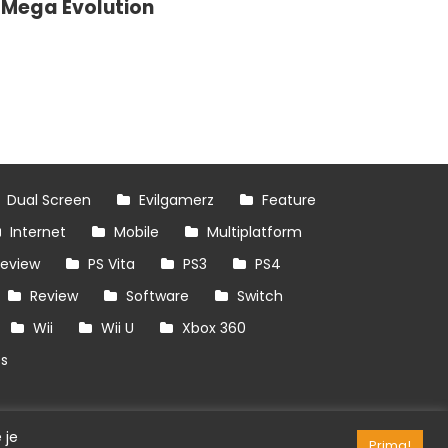
Mega Evolution
Dual Screen
Evilgamerz
Feature
Internet
Mobile
Multiplatform
review
PS Vita
PS3
PS4
Review
Software
Switch
Wii
Wii U
Xbox 360
es
 je
Prima!