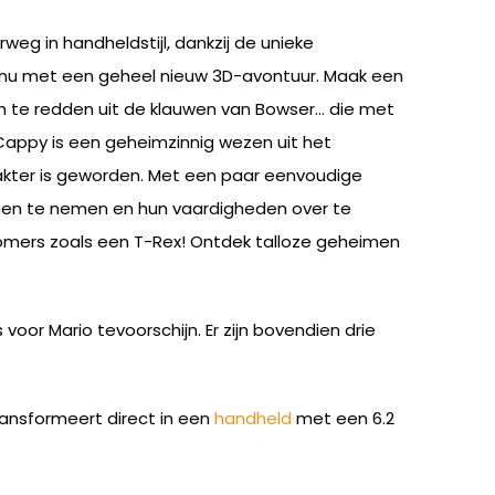
weg in handheldstijl, dankzij de unieke
o nu met een geheel nieuw 3D-avontuur. Maak een
ch te redden uit de klauwen van Bowser… die met
. Cappy is een geheimzinnig wezen uit het
rakter is geworden. Met een paar eenvoudige
 hen te nemen en hun vaardigheden over te
omers zoals een T-Rex! Ontdek talloze geheimen
voor Mario tevoorschijn. Er zijn bovendien drie
ransformeert direct in een
handheld
met een 6.2