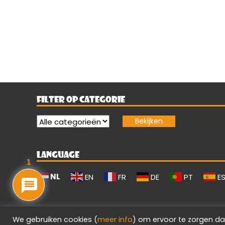
FILTER OP CATEGORIE
LANGUAGE
1
NL
EN
FR
DE
PT
E
We gebruiken cookies (
meer info
) om ervoor te zorgen da