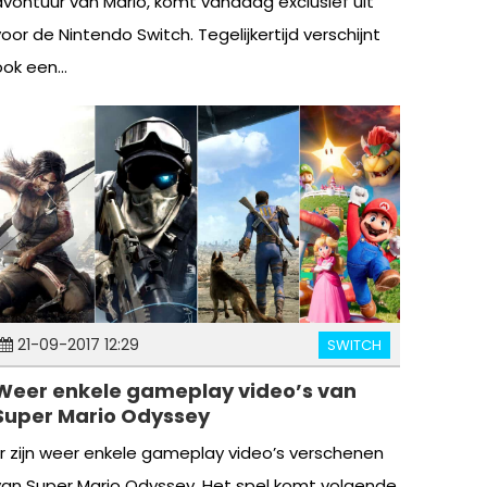
avontuur van Mario, komt vandaag exclusief uit
voor de Nintendo Switch. Tegelijkertijd verschijnt
ok een...
21-09-2017 12:29
SWITCH
Weer enkele gameplay video’s van
Super Mario Odyssey
Er zijn weer enkele gameplay video’s verschenen
van Super Mario Odyssey. Het spel komt volgende