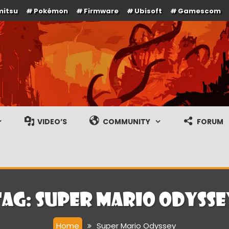
mitsu
Pokémon
Firmware
Ubisoft
Gamescom
e en gameplay streams
VIDEO’S
COMMUNITY
FORUM
Tag:
Super Mario Odysse
Home
Super Mario Odyssey