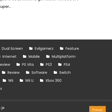
uper...
Dual Screen
Evilgamerz
Feature
Internet
Mobile
Multiplatform
review
PS Vita
PS3
PS4
Review
Software
Switch
Wii
Wii U
Xbox 360
es
 je
Prima!