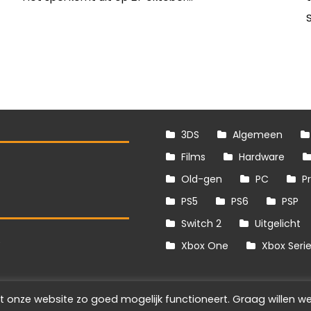
S
3DS
Algemeen
Films
Hardware
Old-gen
PC
P
PS5
PS6
PSP
Switch 2
Uitgelicht
S
Xbox One
Xbox Seri
t onze website zo goed mogelijk functioneert. Graag willen we