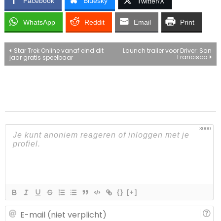
Facebook
Bluesky
Twitter/X
WhatsApp
Reddit
Email
Print
Bericht
Star Trek Online vanaf eind dit
Launch trailer voor Driver: San
Francisco
jaar gratis speelbaar
navigatie
3000
{}
[+]
E-