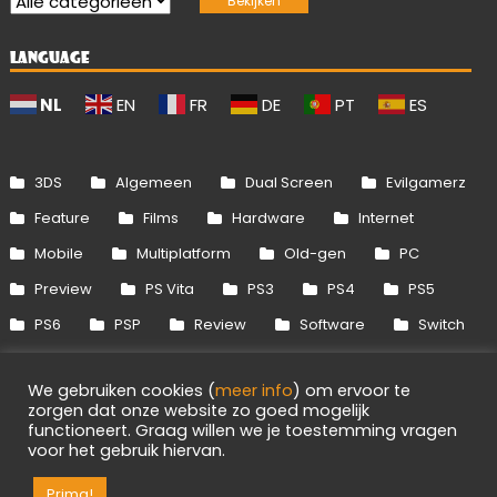
LANGUAGE
NL
EN
FR
DE
PT
ES
3DS
Algemeen
Dual Screen
Evilgamerz
Feature
Films
Hardware
Internet
Mobile
Multiplatform
Old-gen
PC
Preview
PS Vita
PS3
PS4
PS5
PS6
PSP
Review
Software
Switch
Switch 2
Uitgelicht
Wii
Wii U
We gebruiken cookies (
meer info
) om ervoor te
Xbox 360
Xbox One
Xbox Series
zorgen dat onze website zo goed mogelijk
functioneert. Graag willen we je toestemming vragen
voor het gebruik hiervan.
1
Info
Disclaimer
Cookies
Adverteren
RSS/API
Games
OpenCritic
Prima!