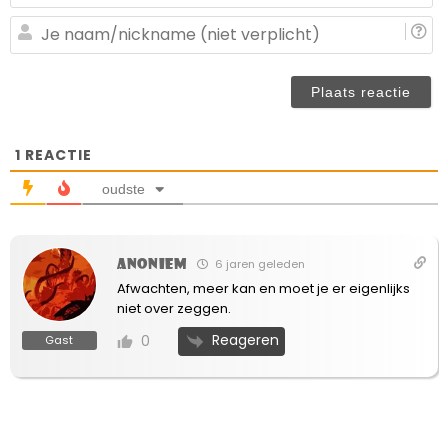
ma
(n
J
ve
n
(n
ve
1
REACTIE
oudste
Anoniem
6 jaren geleden
Afwachten, meer kan en moet je er eigenlijks
niet over zeggen.
Reageren
0
Gast