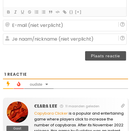
{}
[+]
E-
ma
(n
J
ve
n
(n
ve
1
REACTIE
oudste
Clara Lee
11 maanden geleden
Capybara Clicker
is a popular and entertaining
game where players click to increase the
number of capybaras. After its November 2022
Gast
release, this game by Euclides was an instant