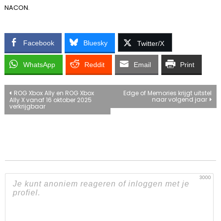
NACON.
Facebook
Bluesky
Twitter/X
WhatsApp
Reddit
Email
Print
Bericht
ROG Xbox Ally en ROG Xbox
Edge of Memories krijgt uitstel
naar volgend jaar
Ally X vanaf 16 oktober 2025
verkrijgbaar
navigatie
3000