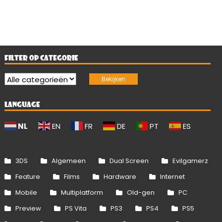
FILTER OP CATEGORIE
LANGUAGE
NL
EN
FR
DE
PT
ES
3DS
Algemeen
Dual Screen
Evilgamerz
Feature
Films
Hardware
Internet
Mobile
Multiplatform
Old-gen
PC
Preview
PS Vita
PS3
PS4
PS5