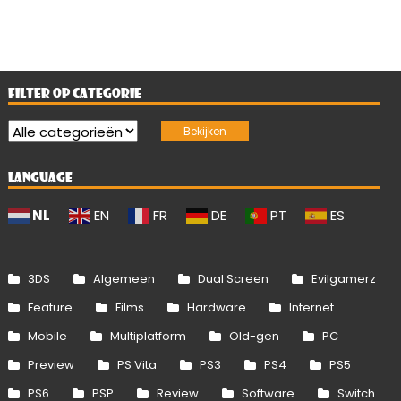
FILTER OP CATEGORIE
LANGUAGE
NL
EN
FR
DE
PT
ES
3DS
Algemeen
Dual Screen
Evilgamerz
Feature
Films
Hardware
Internet
Mobile
Multiplatform
Old-gen
PC
Preview
PS Vita
PS3
PS4
PS5
PS6
PSP
Review
Software
Switch