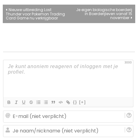
Bericht
Nieuwe uitbreiding Lost
Je eigen biologische boerderij
in Boerderijleven vanaf 15
Thunder voor Pokemon Trading
november
Card Game nu verkrijgbaar
navigatie
3000
{}
[+]
E-
ma
(n
J
ve
n