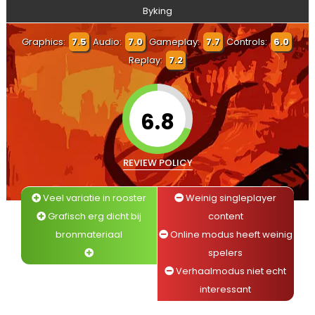
Byking
Graphics:
7.5
Audio:
7.0
Gameplay:
7.7
Controls:
6.0
Replay:
7.2
6.8
REVIEW POLICY
Veel variatie in rooster
Weinig singleplayer
Grafisch erg dicht bij
content
bronmateriaal
Online modus heeft weinig
spelers
Verhaalmodus niet echt
interessant