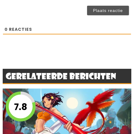
(n
ve
0
REACTIES
Gerelateerde berichten
7.8