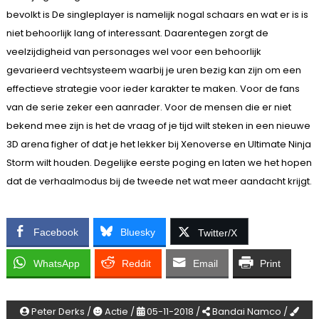
bevolkt is De singleplayer is namelijk nogal schaars en wat er is is
niet behoorlijk lang of interessant. Daarentegen zorgt de
veelzijdigheid van personages wel voor een behoorlijk
gevarieerd vechtsysteem waarbij je uren bezig kan zijn om een
effectieve strategie voor ieder karakter te maken. Voor de fans
van de serie zeker een aanrader. Voor de mensen die er niet
bekend mee zijn is het de vraag of je tijd wilt steken in een nieuwe
3D arena figher of dat je het lekker bij Xenoverse en Ultimate Ninja
Storm wilt houden. Degelijke eerste poging en laten we het hopen
dat de verhaalmodus bij de tweede net wat meer aandacht krijgt.
Facebook
Bluesky
Twitter/X
WhatsApp
Reddit
Email
Print
Peter Derks /
Actie /
05-11-2018 /
Bandai Namco /