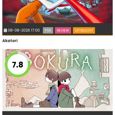
08-08-2026 17:00
PS5
REVIEW
UITGELICHT
Akatori
7.8