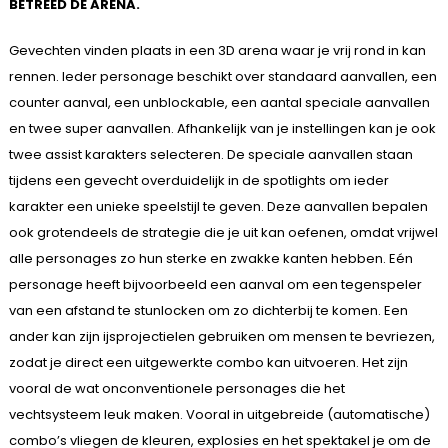
BETREED DE ARENA.
Gevechten vinden plaats in een 3D arena waar je vrij rond in kan
rennen. Ieder personage beschikt over standaard aanvallen, een
counter aanval, een unblockable, een aantal speciale aanvallen
en twee super aanvallen. Afhankelijk van je instellingen kan je ook
twee assist karakters selecteren. De speciale aanvallen staan
tijdens een gevecht overduidelijk in de spotlights om ieder
karakter een unieke speelstijl te geven. Deze aanvallen bepalen
ook grotendeels de strategie die je uit kan oefenen, omdat vrijwel
alle personages zo hun sterke en zwakke kanten hebben. Eén
personage heeft bijvoorbeeld een aanval om een tegenspeler
van een afstand te stunlocken om zo dichterbij te komen. Een
ander kan zijn ijsprojectielen gebruiken om mensen te bevriezen,
zodat je direct een uitgewerkte combo kan uitvoeren. Het zijn
vooral de wat onconventionele personages die het
vechtsysteem leuk maken. Vooral in uitgebreide (automatische)
combo’s vliegen de kleuren, explosies en het spektakel je om de