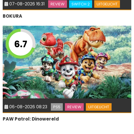
07-08-2026 16:31
REVIEW
SWITCH 2
UITGELICHT
BOKURA
6.7
06-08-2026 08:23
PS5
REVIEW
UITGELICHT
PAW Patrol: Dinowereld