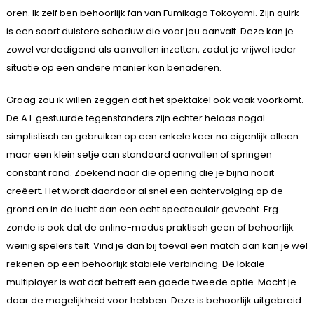
oren. Ik zelf ben behoorlijk fan van Fumikago Tokoyami. Zijn quirk
is een soort duistere schaduw die voor jou aanvalt. Deze kan je
zowel verdedigend als aanvallen inzetten, zodat je vrijwel ieder
situatie op een andere manier kan benaderen.
Graag zou ik willen zeggen dat het spektakel ook vaak voorkomt.
De A.I. gestuurde tegenstanders zijn echter helaas nogal
simplistisch en gebruiken op een enkele keer na eigenlijk alleen
maar een klein setje aan standaard aanvallen of springen
constant rond. Zoekend naar die opening die je bijna nooit
creëert. Het wordt daardoor al snel een achtervolging op de
grond en in de lucht dan een echt spectaculair gevecht. Erg
zonde is ook dat de online-modus praktisch geen of behoorlijk
weinig spelers telt. Vind je dan bij toeval een match dan kan je wel
rekenen op een behoorlijk stabiele verbinding. De lokale
multiplayer is wat dat betreft een goede tweede optie. Mocht je
daar de mogelijkheid voor hebben. Deze is behoorlijk uitgebreid