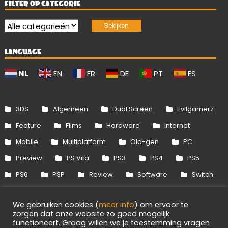
FILTER OP CATEGORIE
LANGUAGE
NL
EN
FR
DE
PT
ES
3DS
Algemeen
Dual Screen
Evilgamerz
Feature
Films
Hardware
Internet
Mobile
Multiplatform
Old-gen
PC
Preview
PS Vita
PS3
PS4
PS5
PS6
PSP
Review
Software
Switch
Switch 2
Uitgelicht
Wii
Wii U
We gebruiken cookies (
meer info
) om ervoor te
Xbox 360
Xbox One
Xbox Series
zorgen dat onze website zo goed mogelijk
functioneert. Graag willen we je toestemming vragen