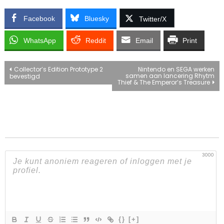
Facebook
Bluesky
Twitter/X
WhatsApp
Reddit
Email
Print
Bericht
Collector’s Edition Prototype 2
Nintendo en SEGA werken
samen aan lancering Rhytm
bevestigd
Thief & The Emperor’s Treasure
navigatie
3000
{}
[+]