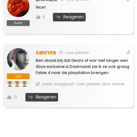
Nice!
Reageren
1
Gast
Griever
1 jaar geleden
Ben alvast blij dat Gears of war niet langer een
Xbox exclusive is.Daarnaast zie ik ze ook graag
Fable 4 naar de playstation brengen.
Lid
Laatst aangepast: 1 jaar geleden door Griever
Reageren
0