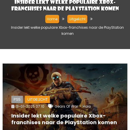
Insider lekt welke populaire Xbox-
franchises naar de PlayStation komen
Home
Uitgelicht
Insider lekt welke populaire Xbox-franchises naar de PlayStation
komen
PS5
UITGELICHT
-
13-01-2025 07:10
Gears Of War
Halo
Insider lekt welke populaire Xbox-
franchises naar de PlayStation komen