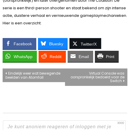
(oorspronkelijk) en later overgenomen door The Coalition. De
serie is een third-person shooter en staat bekend om zijn intense
actie, duistere verhaal en vernieuwende gameplaymechanieken.
Hier is een overzicht:
Facebook
Bluesky
Twitter/X
WhatsApp
Reddit
Email
Print
Bericht
Eindelijk weer wat bewegende
Virtual Console was
oorspronkelijk bedoeld voor de
beelden van Atomfall
Switch
navigatie
3000