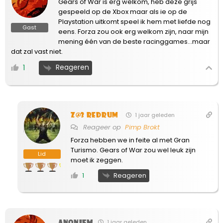
Gears of War is erg welkom, heb deze grijs
gespeeld op de Xbox maar als ie op de
Playstation uitkomt speel ik hem met liefde nog
Gast
eens. Forza zou ook erg welkom zijn, naar mijn
mening één van de beste racinggames…maar
dat zal vast niet.
Reageren
1
Z@3 Redrum
1 jaar geleden
Reageer op
Pimp Brokt
Forza hebben we in feite al met Gran
Turismo. Gears of War zou wel leuk zijn
Lid
moet ik zeggen.
Reageren
1
Anoniem
1 jaar geleden