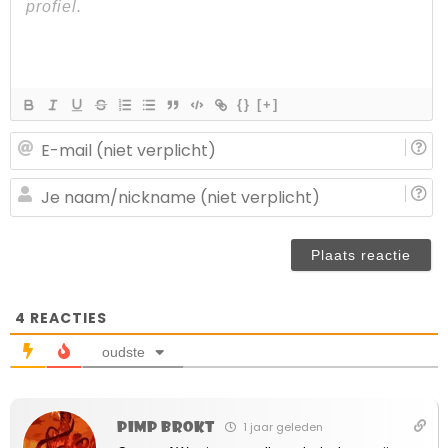
{}
[+]
E-
ma
(n
J
ve
n
(n
ve
4
REACTIES
oudste
Pimp Brokt
1 jaar geleden