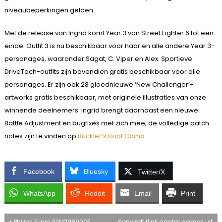
niveaubeperkingen gelden.
Met de release van Ingrid komt Year 3 van Street Fighter 6 tot een
einde. Outfit 3 is nu beschikbaar voor haar en alle andere Year 3-
personages, waaronder Sagat, C. Viper en Alex. Sportieve
DriveTech-outfits zijn bovendien gratis beschikbaar voor alle
personages. Er zijn ook 28 gloednieuwe ‘New Challenger’-
artworks gratis beschikbaar, met originele illustraties van onze
winnende deelnemers. Ingrid brengt daarnaast een nieuwe
Battle Adjustment en bugfixes met zich mee; de volledige patch
notes zijn te vinden op
Buckler’s Boot Camp
Facebook
Bluesky
Twitter/X
WhatsApp
Reddit
Email
Print
Philips Evnia 32M2N8900P
Sony rolt flink aantal games uit