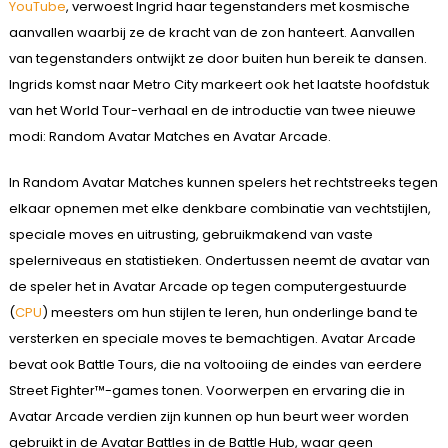
YouTube
, verwoest Ingrid haar tegenstanders met kosmische
aanvallen waarbij ze de kracht van de zon hanteert. Aanvallen
van tegenstanders ontwijkt ze door buiten hun bereik te dansen.
Ingrids komst naar Metro City markeert ook het laatste hoofdstuk
van het World Tour-verhaal en de introductie van twee nieuwe
modi: Random Avatar Matches en Avatar Arcade.
In Random Avatar Matches kunnen spelers het rechtstreeks tegen
elkaar opnemen met elke denkbare combinatie van vechtstijlen,
speciale moves en uitrusting, gebruikmakend van vaste
spelerniveaus en statistieken. Ondertussen neemt de avatar van
de speler het in Avatar Arcade op tegen computergestuurde
(
CPU
) meesters om hun stijlen te leren, hun onderlinge band te
versterken en speciale moves te bemachtigen. Avatar Arcade
bevat ook Battle Tours, die na voltooiing de eindes van eerdere
Street Fighter™-games tonen. Voorwerpen en ervaring die in
Avatar Arcade verdien zijn kunnen op hun beurt weer worden
gebruikt in de Avatar Battles in de Battle Hub, waar geen