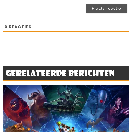
(n
ve
0
REACTIES
Gerelateerde berichten