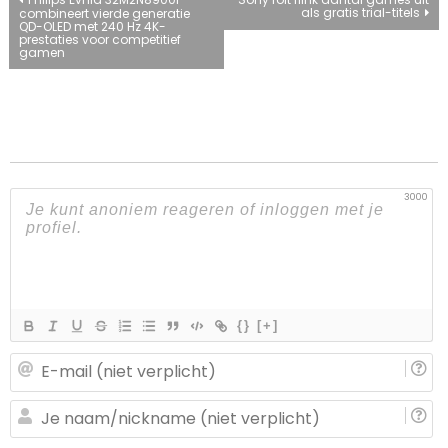
Bericht
als gratis trial-titels
combineert vierde generatie
QD-OLED met 240 Hz 4K-
navigatie
prestaties voor competitief
gamen
3000
{}
[+]
E-
ma
(n
J
ve
n