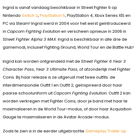
Ingrid is vanaf vandaag beschikbaar in Street Fighter 6 op
Nintendo
Switch 2
,
PlayStation 5
, PlayStation 4, Xbox Series X|S en
PC via Steam! Ingrid werd in 2004 voor het eerst geïntroduceerd
in
Capcom Fighting Evolution
en verscheen opnieuw in 2006 in
Street Fighter Alpha 3 MAX
. Ingrid is beschikbaar in alle drie de
gamemodi, inclusief Fighting Ground, World Tour en de Battle Hub!
Ingrid kan worden ontgrendeld met de
Street Fighter 6 Year 3
Character Pass
,
Year 3 Ultimate Pass
, of afzonderlijk met Fighter
Coins. Bij haar release is ze uitgerust met twee outfits: de
interdimensionale Outfit 1 en Outfit 2, geïnspireerd door haar
paarse schooluniform uit
Capcom Fighting Evolution
. Outfit 2 kan
worden verkregen met Fighter Coins, door je band met haar te
maximaliseren in de World Tour-modus, of door haar Acquisition
Gauge te maximaliseren in de Avatar Arcade-modus.
Zoals te zien is in de eerder uitgebrachte
Gameplay Trailer op