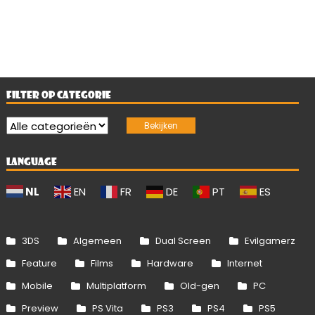
FILTER OP CATEGORIE
LANGUAGE
NL
EN
FR
DE
PT
ES
3DS
Algemeen
Dual Screen
Evilgamerz
Feature
Films
Hardware
Internet
Mobile
Multiplatform
Old-gen
PC
Preview
PS Vita
PS3
PS4
PS5