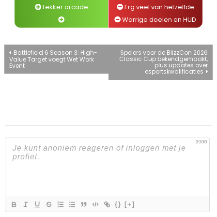
Lekker arcade
Erg veel van hetzelfde
Warrige doelen en HUD
Bericht
Battlefield 6 Season 3: High-
Spelers voor de BlizzCon 2026
Classic Cup bekendgemaakt,
Value Target voegt Wet Work
plus updates over
Event
navigatie
esportskwalificaties
3000
{}
[+]