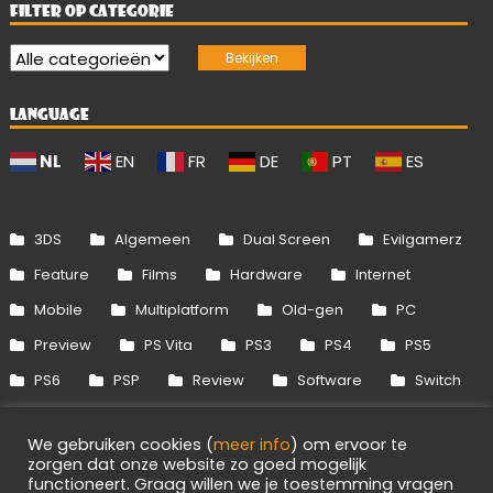
FILTER OP CATEGORIE
LANGUAGE
NL
EN
FR
DE
PT
ES
3DS
Algemeen
Dual Screen
Evilgamerz
Feature
Films
Hardware
Internet
Mobile
Multiplatform
Old-gen
PC
Preview
PS Vita
PS3
PS4
PS5
PS6
PSP
Review
Software
Switch
Switch 2
Uitgelicht
Wii
Wii U
We gebruiken cookies (
meer info
) om ervoor te
Xbox 360
Xbox One
Xbox Series
zorgen dat onze website zo goed mogelijk
functioneert. Graag willen we je toestemming vragen