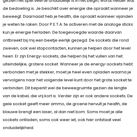
gezien het spel veel te onduidelijk is in het begin, wordt helder wat
de bedoeling is. Je beschikt over energie die opraakt wanneer je
beweegt. Daarnaast heb je health, die opraakt wanneer vijanden
je weten te raken. Door P.E.T.A. te activeren met de analoge sticks
kun je energie herladen. De toegevoegde waarde daarvan
ontbreekt bij mij een beetje eerlijk gezegd. De sockets die rond
zweven, ook wel stopcontacten, kunnen je helpen door het level
heen. Er zijn Energy-sockets, die helpen bij het vullen van het
uiteindelijke, grotere socket. Wanneer je de energy-sockets hebt
verbonden met je stekker, moet je heel even opladen waarna je
vervolgens naar het volgende level kunt door het grote socket te
verbinden. Dit beperkt wel de beweegruimte gezien de lengte
van de kabel, die vrij kort is. Verder zijn er ook andere sockets; De
gele socket geeft meer ammo, de groene hervult je health, de
blauwe brengt een laser, al dan niet bom. Soms moet je alle
sockets ontladen, soms ook weer iet, ook hier ontstaat veel
onduidelijkheid.