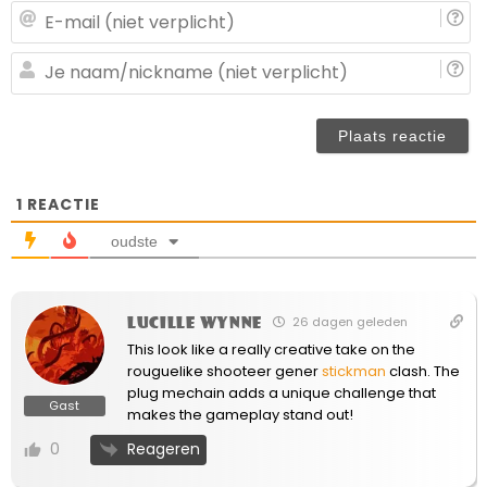
E-
ma
(n
J
ve
n
(n
ve
1
REACTIE
oudste
Lucille Wynne
26 dagen geleden
This look like a really creative take on the
rouguelike shooteer gener
stickman
clash. The
plug mechain adds a unique challenge that
Gast
makes the gameplay stand out!
Reageren
0