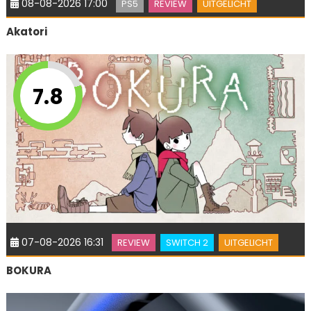
08-08-2026 17:00
PS5
REVIEW
UITGELICHT
Akatori
7.8
07-08-2026 16:31
REVIEW
SWITCH 2
UITGELICHT
BOKURA