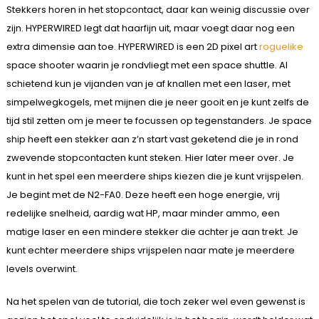
Stekkers horen in het stopcontact, daar kan weinig discussie over
zijn. HYPERWIRED legt dat haarfijn uit, maar voegt daar nog een
extra dimensie aan toe. HYPERWIRED is een 2D pixel art
roguelike
space shooter waarin je rondvliegt met een space shuttle. Al
schietend kun je vijanden van je af knallen met een laser, met
simpelwegkogels, met mijnen die je neer gooit en je kunt zelfs de
tijd stil zetten om je meer te focussen op tegenstanders. Je space
ship heeft een stekker aan z’n start vast geketend die je in rond
zwevende stopcontacten kunt steken. Hier later meer over. Je
kunt in het spel een meerdere ships kiezen die je kunt vrijspelen.
Je begint met de N2-FA0. Deze heeft een hoge energie, vrij
redelijke snelheid, aardig wat HP, maar minder ammo, een
matige laser en een mindere stekker die achter je aan trekt. Je
kunt echter meerdere ships vrijspelen naar mate je meerdere
levels overwint.
Na het spelen van de tutorial, die toch zeker wel even gewenst is