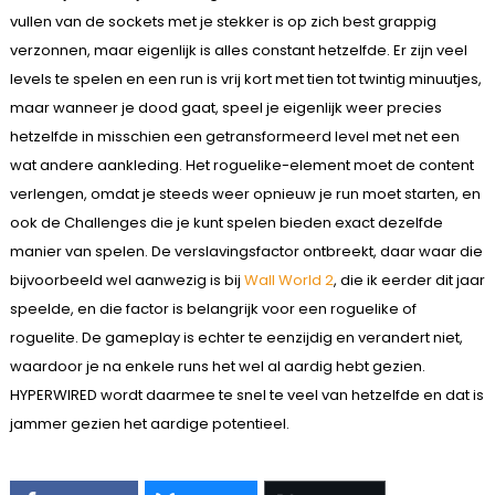
vullen van de sockets met je stekker is op zich best grappig
verzonnen, maar eigenlijk is alles constant hetzelfde. Er zijn veel
levels te spelen en een run is vrij kort met tien tot twintig minuutjes,
maar wanneer je dood gaat, speel je eigenlijk weer precies
hetzelfde in misschien een getransformeerd level met net een
wat andere aankleding. Het roguelike-element moet de content
verlengen, omdat je steeds weer opnieuw je run moet starten, en
ook de Challenges die je kunt spelen bieden exact dezelfde
manier van spelen. De verslavingsfactor ontbreekt, daar waar die
bijvoorbeeld wel aanwezig is bij
Wall World 2
, die ik eerder dit jaar
speelde, en die factor is belangrijk voor een roguelike of
roguelite. De gameplay is echter te eenzijdig en verandert niet,
waardoor je na enkele runs het wel al aardig hebt gezien.
HYPERWIRED wordt daarmee te snel te veel van hetzelfde en dat is
jammer gezien het aardige potentieel.