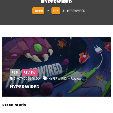
HYPERWIRED
Home
PS5
HYPERWIRED
PS5
REVIEW
-
01-07-2026 10:00
HYPERWIRED
Review
HYPERWIRED
Steek ‘m erin