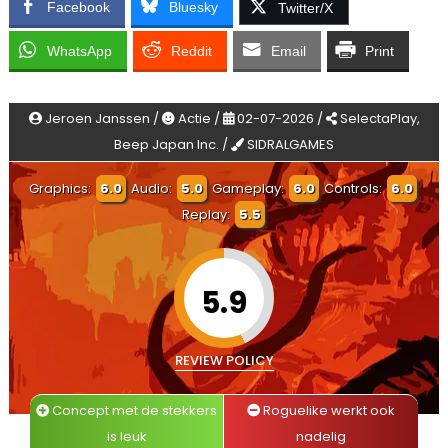
Facebook
Bluesky
Twitter/X
WhatsApp
Reddit
Email
Print
Jeroen Janssen /
Actie /
02-07-2026 /
SelectaPlay,
Beep Japan Inc. /
SIDRALGAMES
Graphics:
6.0
Audio:
5.0
Gameplay:
6.0
Controls:
6.0
Replay:
5.5
5.9
REVIEW POLICY
Concept met de stekkers
Roguelike werkt ook
is leuk
nadelig