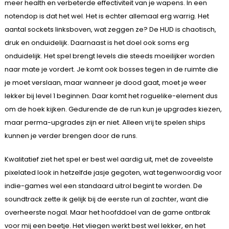
meer health en verbeterde effectiviteit van je wapens. In een
notendop is dat het wel. Het is echter allemaal erg warrig. Het
aantal sockets linksboven, wat zeggen ze? De HUD is chaotisch,
druk en onduidelijk. Daarnaast is het doel ook soms erg
onduidelijk. Het spel brengt levels die steeds moeilijker worden
naar mate je vordert. Je komt ook bosses tegen in de ruimte die
je moet verslaan, maar wanneer je dood gaat, moet je weer
lekker bij level 1 beginnen. Daar komt het roguelike-element dus
om de hoek kijken. Gedurende de de run kun je upgrades kiezen,
maar perma-upgrades zijn er niet. Alleen vrij te spelen ships
kunnen je verder brengen door de runs.
Kwalitatief ziet het spel er best wel aardig uit, met de zoveelste
pixelated look in hetzelfde jasje gegoten, wat tegenwoordig voor
indie-games wel een standaard uitrol begint te worden. De
soundtrack zette ik gelijk bij de eerste run al zachter, want die
overheerste nogal. Maar het hoofddoel van de game ontbrak
voor mij een beetje. Het vliegen werkt best wel lekker, en het