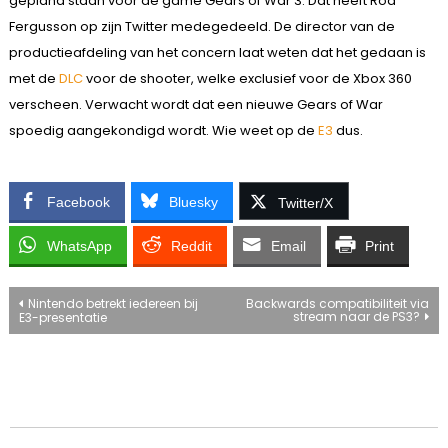
gepland staan voor de game Gears of War 3. Dat heeft Rod
Fergusson op zijn Twitter medegedeeld. De director van de
productieafdeling van het concern laat weten dat het gedaan is
met de
DLC
voor de shooter, welke exclusief voor de Xbox 360
verscheen. Verwacht wordt dat een nieuwe Gears of War
spoedig aangekondigd wordt. Wie weet op de
E3
dus.
Facebook
Bluesky
Twitter/X
WhatsApp
Reddit
Email
Print
Bericht
Nintendo betrekt iedereen bij
Backwards compatibiliteit via
stream naar de PS3?
E3-presentatie
navigatie