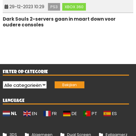
29-12-2023 10:29
PS3
XBOX 360
Dark Souls 2-servers gaan in maart down voor
oudere consoles
FILTER OP CATEGORIE
LANGUAGE
NL
EN
FR
DE
PT
ES
3DS
Algemeen
Dual Screen
Evilgamerz