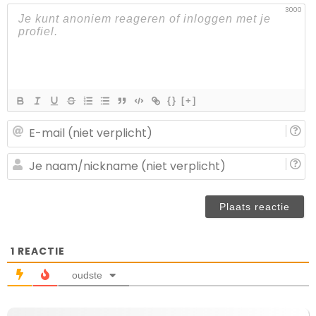
3000
{}
[+]
E-
ma
(n
J
ve
n
(n
ve
1
REACTIE
oudste