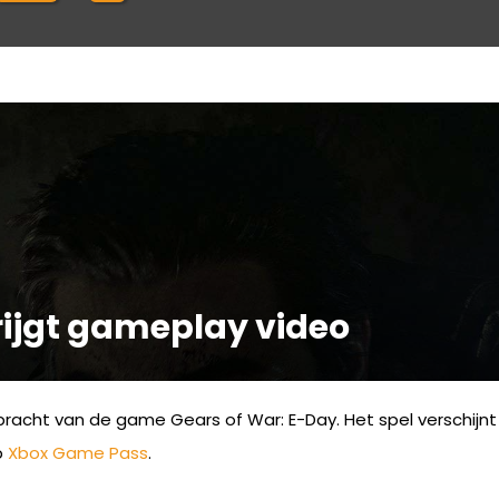
rijgt gameplay video
racht van de game Gears of War: E-Day. Het spel verschijn
p
Xbox Game Pass
.