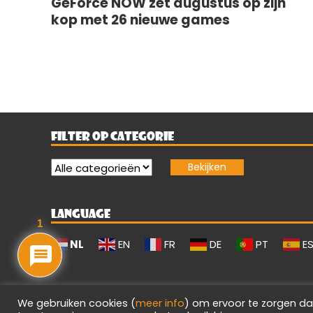
GeForce NOW zet augustus op zijn
kop met 26 nieuwe games
FILTER OP CATEGORIE
LANGUAGE
1
NL
EN
FR
DE
PT
E
We gebruiken cookies (
meer info
) om ervoor te zorgen da