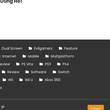
Dung Ho!
Dual Screen
Evilgamerz
Feature
Internet
Mobile
Multiplatform
review
PS Vita
PS3
PS4
Review
Software
Switch
Wii
Wii U
Xbox 360
es
 je
Prima!