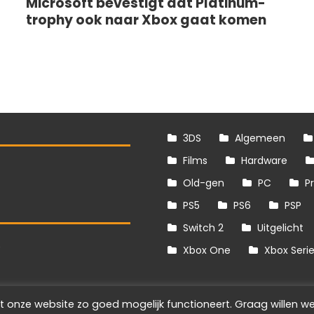
Microsoft bevestigt dat Platinum-
trophy ook naar Xbox gaat komen
3DS
Algemeen
Films
Hardware
Old-gen
PC
P
PS5
PS6
PSP
Switch 2
Uitgelicht
S
Xbox One
Xbox Seri
t onze website zo goed mogelijk functioneert. Graag willen we