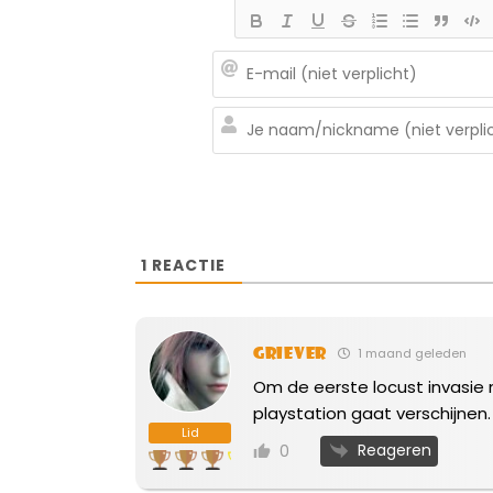
1
REACTIE
Griever
1 maand geleden
Om de eerste locust invasie
playstation gaat verschijnen.
Lid
Reageren
0