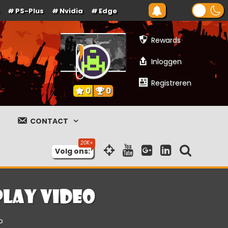
PS-Plus
Nvidia
Edge
Rewards
Inloggen
Registreren
0
0
CONTACT
Volg ons:
play video
o