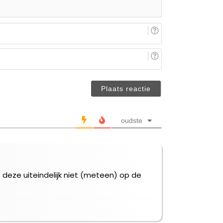
E-
mail
(niet
Je
verplicht)
naam/nickname
(niet
verplicht)
oudste
deze uiteindelijk niet (meteen) op de