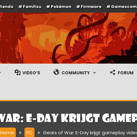
ntendo
Famitsu
Pokémon
Firmware
Gamescom
e en gameplay streams
VIDEO’S
COMMUNITY
FORUM
War: E-Day krijgt game
Home
PC
Gears of War: E-Day krijgt gameplay vide