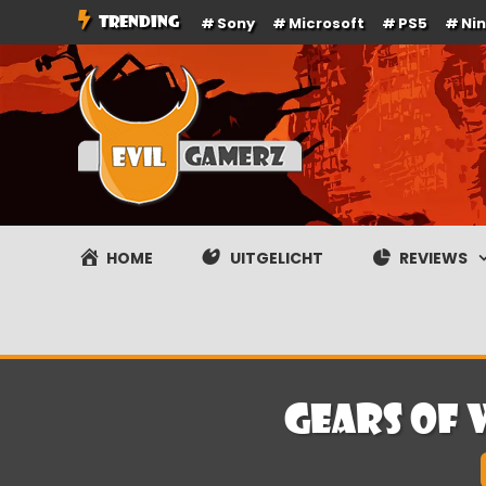
Ga
TRENDING
Sony
Microsoft
PS5
Ni
naar
de
inhoud
Evilgamerz
Het meest interessante game nieuws, reviews, coverag
HOME
UITGELICHT
REVIEWS
Gears of 