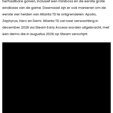
herhaalbare golven, inclusief een miniboss en de eerste grote
eindbaas van de game. Daarnaast zijn er ook manieren om de
eerste vier helden van Atlanta TD te ontgrendelen: Apollo,
Zephyrus, Herc en Demi. Atlanta TD zal naar verwachting in
december 2026 via Steam Early Access worden uitgebracht, met
een demo die in augustus 2026 op Steam verschijnt.