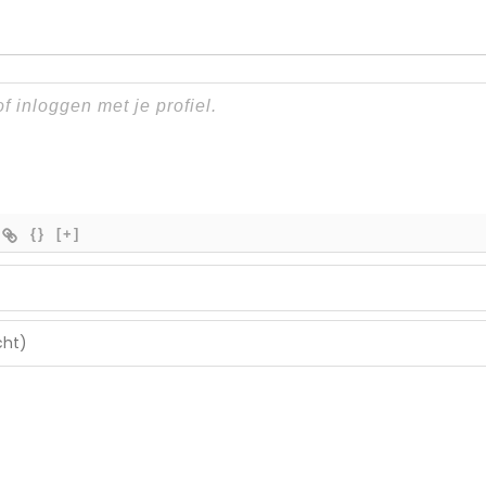
{}
[+]