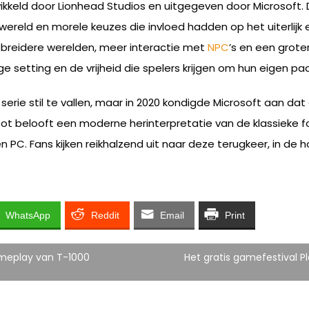
wikkeld door Lionhead Studios en uitgegeven door Microsoft
ereld en morele keuzes die invloed hadden op het uiterlijk
breidere werelden, meer interactie met
NPC
’s en een grote
 setting en de vrijheid die spelers krijgen om hun eigen pad 
 serie stil te vallen, maar in 2020 kondigde Microsoft aan d
oot belooft een moderne herinterpretatie van de klassieke
en PC. Fans kijken reikhalzend uit naar deze terugkeer, in de
WhatsApp
Reddit
Email
Print
ameplay van T-1000
Het gratis gamefestival Pl