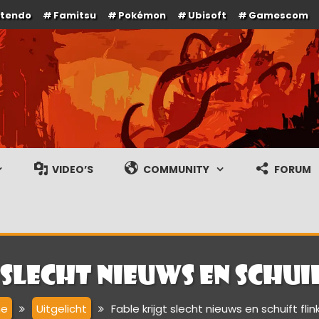
ntendo
Famitsu
Pokémon
Ubisoft
Gamescom
e en gameplay streams
VIDEO’S
COMMUNITY
FORUM
 slecht nieuws en schui
e
Uitgelicht
Fable krijgt slecht nieuws en schuift flin