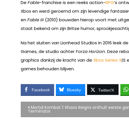
De
Fable
-franchise is een reeks action-
RPG
’s ont
Xbox en werd geroemd om zijn levendige fantasiew
en
Fable III
(2010) bouwden hierop voort met uitge
staat bekend om zijn Britse humor, sprookjesachtige
Na het sluiten van Lionhead Studios in 2016 leek de
Games, de studio achter
Forza Horizon
. Deze reb
graphics dankzij de kracht van de
Xbox Series X
|S 
games behouden blijven.
Facebook
Bluesky
Twitter/X
Bericht
Mortal Kombat 1: Khaos Reigns onthult eerste g
Terminator
navigatie