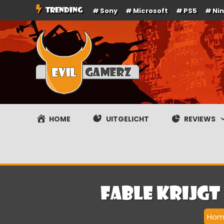
Ga
TRENDING
Sony
Microsoft
PS5
Ni
naar
de
inhoud
Evilgamerz
Het meest interessante game nieuws, reviews, coverag
HOME
UITGELICHT
REVIEWS
Fable krijgt
Hom