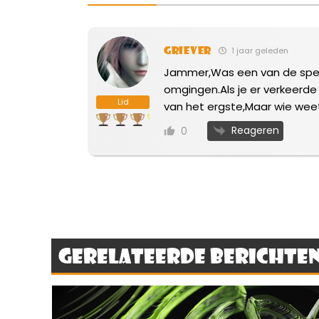
Griever
1 jaar geleden
Jammer,Was een van de spelle
omgingen.Als je er verkeerde k
Lid
van het ergste,Maar wie weet
Reageren
0
Gerelateerde berichte