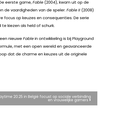
. De eerste game,
Fable
(2004), kwam uit op de
 en de vaardigheden van de speler.
Fable II
(2008)
re focus op keuzes en consequenties. De serie
te kiezen als held of schurk.
at een nieuwe
Fable
in ontwikkeling is bij Playground
 formule, met een open wereld en geavanceerde
 hoop dat de charme en keuzes uit de originele
aytime 20.25 in België focust op sociale verbinding
en vrouwelijke gamers