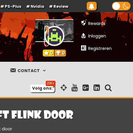
PS-Plus
Nvidia
Review
Rewards
Inloggen
Registreren
0
0
CONTACT
Volg ons:
ft flink door
k door