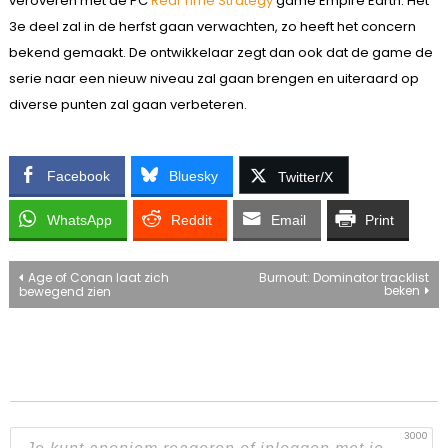
veroveren met de PC
Real Time Strategy
game Empire Earth. Het
3e deel zal in de herfst gaan verwachten, zo heeft het concern
bekend gemaakt. De ontwikkelaar zegt dan ook dat de game de
serie naar een nieuw niveau zal gaan brengen en uiteraard op
diverse punten zal gaan verbeteren.
Facebook
Bluesky
Twitter/X
WhatsApp
Reddit
Email
Print
Bericht
Age of Conan laat zich
Burnout: Dominator tracklist
beken
bewegend zien
navigatie
3000