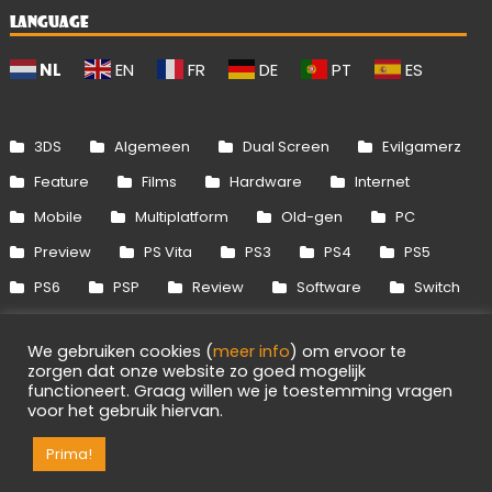
LANGUAGE
NL
EN
FR
DE
PT
ES
3DS
Algemeen
Dual Screen
Evilgamerz
Feature
Films
Hardware
Internet
Mobile
Multiplatform
Old-gen
PC
Preview
PS Vita
PS3
PS4
PS5
PS6
PSP
Review
Software
Switch
Switch 2
Uitgelicht
Wii
Wii U
We gebruiken cookies (
meer info
) om ervoor te
Xbox 360
Xbox One
Xbox Series
zorgen dat onze website zo goed mogelijk
functioneert. Graag willen we je toestemming vragen
voor het gebruik hiervan.
Info
Disclaimer
Cookies
Adverteren
Prima!
RSS/API
Games
OpenCritic
Evilgamerz 2026 - Alle rechten voorbehouden.