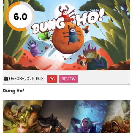
6.0
05-08-2026 13:13
PC
REVIEW
Dung Ho!