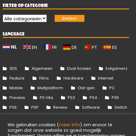
FILTER OP CATEGORIE
LANGUAGE
NL
EN
FR
DE
PT
ES
3DS
Algemeen
Dual Screen
Evilgamerz
Feature
Films
Hardware
Internet
Mobile
Multiplatform
Old-gen
PC
Preview
PS Vita
PS3
PS4
PS5
PS6
PSP
Review
Software
Switch
Switch 2
Uitgelicht
Wii
Wii U
We gebruiken cookies (
meer info
) om ervoor te
Xbox 360
Xbox One
Xbox Series
zorgen dat onze website zo goed mogelijk
functioneert. Graag willen we je toestemming vragen