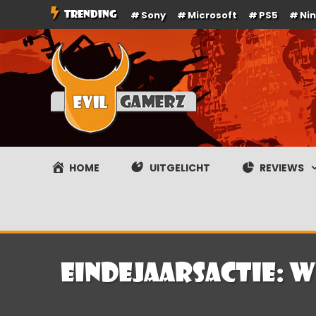
Ga
TRENDING
Sony
Microsoft
PS5
Ni
naar
de
inhoud
Evilgamerz
Het meest interessante game nieuws, reviews, coverag
HOME
UITGELICHT
REVIEWS
Eindejaarsactie: W