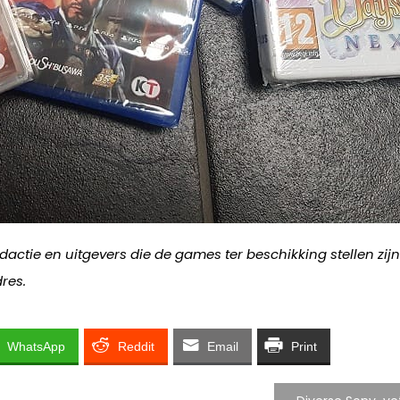
edactie en uitgevers die de games ter beschikking stellen zi
res.
WhatsApp
Reddit
Email
Print