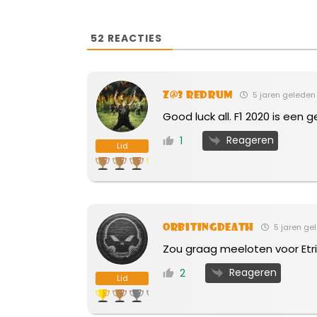
52
REACTIES
Z@3 Redrum
5 jaren geleden
Good luck all. F1 2020 is een
Reageren
1
Lid
OrbitingDeath
5 jaren ge
Zou graag meeloten voor Etr
Reageren
2
Lid