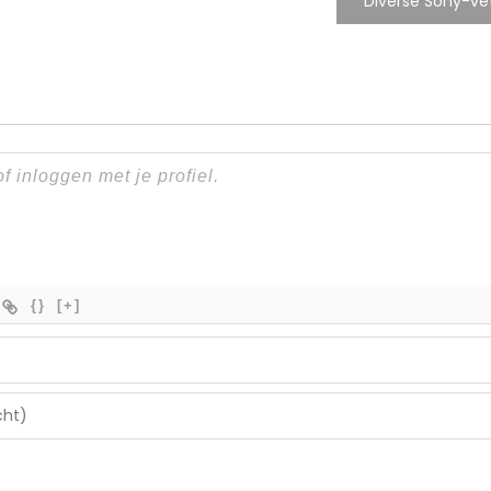
Diverse Sony-ve
{}
[+]