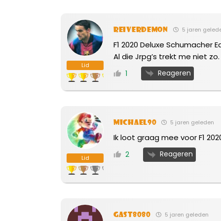
Reiverdemon
5 jaren geled
F1 2020 Deluxe Schumacher Ed
Al die Jrpg’s trekt me niet zo.
Lid
Reageren
1
michael90
5 jaren geleden
Ik loot graag mee voor F1 20
Reageren
2
Lid
Gast8080
5 jaren geleden