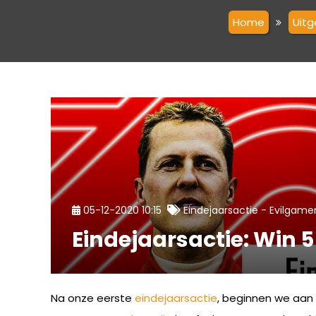
Home
Uitg
-
05-12-2020 10:15
Eindejaarsactie
Evilgame
Eindejaarsactie: Win 
Na onze eerste
eindejaarsactie
, beginnen we aan 