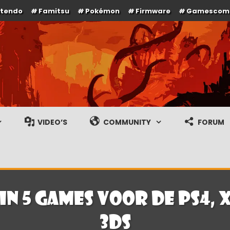
ntendo
Famitsu
Pokémon
Firmware
Gamescom
e en gameplay streams
VIDEO’S
COMMUNITY
FORUM
in 5 games voor de PS4, 
3DS