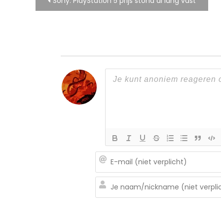
Bericht
Sony: PlayStation 5 prijs stond al lang vast
navigatie