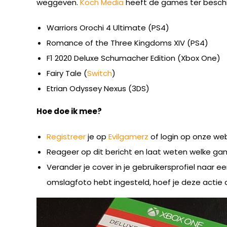
weggeven.
Koch Media
heeft de games ter beschik
Warriors Orochi 4 Ultimate (PS4)
Romance of the Three Kingdoms XIV (PS4)
F1 2020 Deluxe Schumacher Edition (Xbox One)
Fairy Tale (
Switch
)
Etrian Odyssey Nexus (3DS)
Hoe doe ik mee?
Registreer
je op
Evilgamerz
of login op onze we
Reageer op dit bericht en laat weten welke gam
Verander je cover in je gebruikersprofiel naar ee
omslagfoto hebt ingesteld, hoef je deze actie d