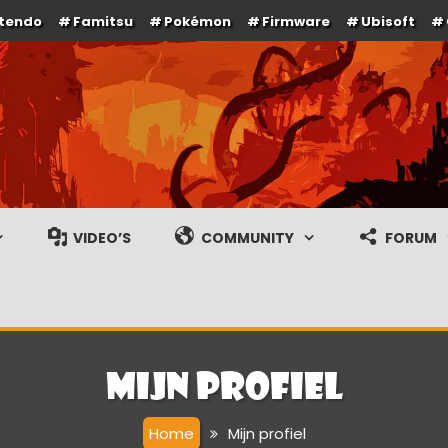
ntendo
Famitsu
Pokémon
Firmware
Ubisoft
e en gameplay streams
VIDEO’S
COMMUNITY
FORUM
Mijn profiel
Home
Mijn profiel