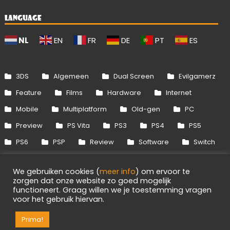
LANGUAGE
NL
EN
FR
DE
PT
ES
3DS
Algemeen
Dual Screen
Evilgamerz
Feature
Films
Hardware
Internet
Mobile
Multiplatform
Old-gen
PC
Preview
PS Vita
PS3
PS4
PS5
PS6
PSP
Review
Software
Switch
Switch 2
Uitgelicht
Wii
Wii U
We gebruiken cookies (
meer info
) om ervoor te
Xbox 360
Xbox One
Xbox Series
zorgen dat onze website zo goed mogelijk
functioneert. Graag willen we je toestemming vragen
voor het gebruik hiervan.
Info
Disclaimer
Cookies
Adverteren
Prima!
RSS/API
Games
OpenCritic