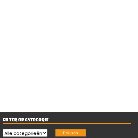
Game ID's
STEAM ID
XBOX LIVE
PSN ID
ID
Niet beschikbaar
Niet beschikbaar
Niet beschikbaar
FILTER OP CATEGORIE