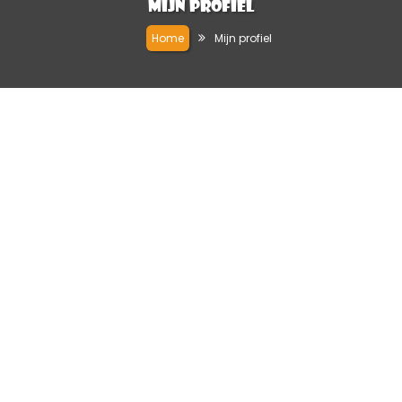
Mijn profiel
Home
Mijn profiel
michael9
0