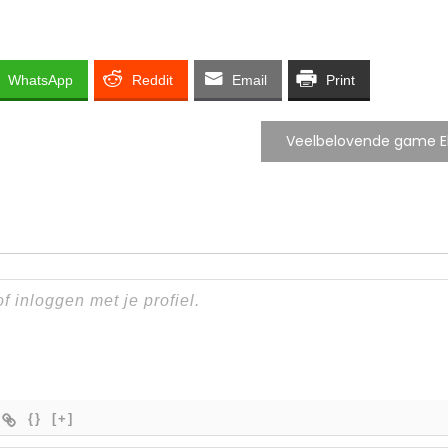
WhatsApp
Reddit
Email
Print
Veelbelovende game El
{}
[+]