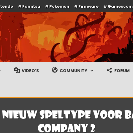
ntendo
Famitsu
Pokémon
Firmware
Gamescom
e en gameplay streams
VIDEO’S
COMMUNITY
FORUM
 nieuw speltype voor B
Company 2