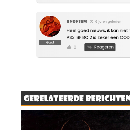
Anoniem
6 jaren geleden
Heel goed nieuws, ik kan nie
PS3. BF BC 2 is zeker een COD k
Gast
Reageren
0
Gerelateerde berichte