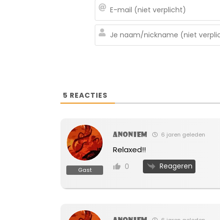
5
REACTIES
Anoniem
6 jaren geleden
Relaxed!!
Reageren
0
Gast
Anoniem
6 jaren geleden