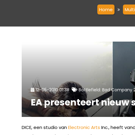
Home
Mult
12-05-2010 01:38
Battlefield: Bad Company 
EA presenteert nieuw 
DICE, een studio van
Electronic Arts
Inc., heeft va