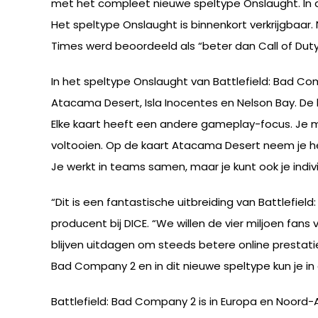
met het compleet nieuwe speltype Onslaught. In d
Het speltype Onslaught is binnenkort verkrijgba
Times werd beoordeeld als “beter dan Call of Duty
In het speltype Onslaught van Battlefield: Bad Co
Atacama Desert, Isla Inocentes en Nelson Bay. De 
Elke kaart heeft een andere gameplay-focus. Je m
voltooien. Op de kaart Atacama Desert neem je het
Je werkt in teams samen, maar je kunt ook je ind
“Dit is een fantastische uitbreiding van Battlefie
producent bij DICE. “We willen de vier miljoen fan
blijven uitdagen om steeds betere online prestatie
Bad Company 2 en in dit nieuwe speltype kun je i
Battlefield: Bad Company 2 is in Europa en Noor