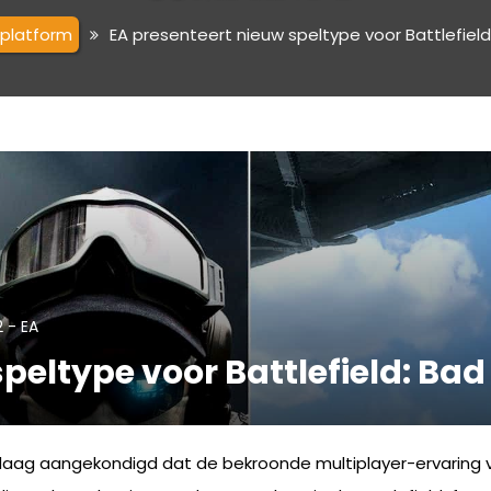
iplatform
EA presenteert nieuw speltype voor Battlefie
-
2
EA
speltype voor Battlefield: B
ndaag aangekondigd dat de bekroonde multiplayer-ervaring v