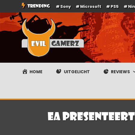
Ga
TRENDING
Sony
Microsoft
PS5
Ni
naar
de
inhoud
Evilgamerz
Het meest interessante game nieuws, reviews, coverag
HOME
UITGELICHT
REVIEWS
EA presenteert