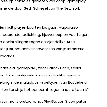
anchise op consoles genieten van coöp-gameplay.
ame die door Seth Schiesel van The New York
er multiplayer-kaarten los gaan: Valparaiso,
waaronder belichting, tijdsverloop en voertuigen.
oelstellingen tegen de vijandelijke AI te
les juist om aanvalsgevechten van je infanterie.
erboards.
attlefield-gameplay”, zegt Patrick Bach, senior
 En natuurlijk willen we ook de elite-spelers
lang in de multiplayer-speltypen van Battlefield:
rken terwijl je het opneemt tegen andere teams”.
ertainment systeem, het PlayStation 3 computer