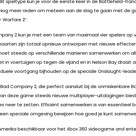
it speltype kun je voor de eerste keer in de Battlefield-fr
ar. Nog meer reden om meteen aan de slag te gaan met de g
: Warfare 2”.
mpany 2 kun je met een team van maximaal vier spelers op vi
kaarten zijn totaal opnieuw ontworpen met nieuwe effecten, 
oet steeds op verschillende manieren samenwerken om alle d
 in voertuigen op tegen de vijand en in Nelson Bay draait al
ividuele voortgang bijhouden op de speciale Onslaught-lead
ld: Bad Company 2, die perfect aansluit bij de onmiskenbare B
s van deze game steeds nieuwe multiplayer-uitdagingen bieden.
s neer te zetten. Efficiënt samenwerken is van essentieel be
n een speciale omgeving bewijzen hoe goed je kunt samenwe
d-Amerika beschikbaar voor het Xbox 360 videogame and ent