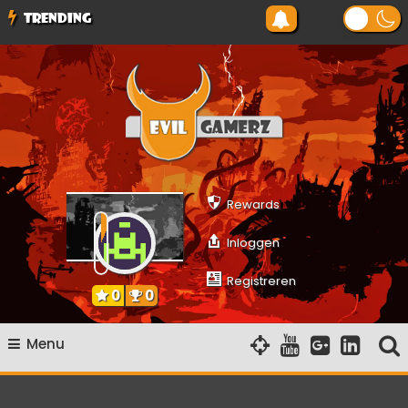
Ga
TRENDING
naar
de
inhoud
Evilgamerz
Het meest interessante game nieuws, reviews, coverage en
gameplay streams
Rewards
Inloggen
Registreren
0
0
Menu