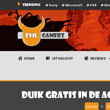
Ga
TRENDING
Sony
Microsoft
PS5
Ni
naar
de
inhoud
Evilgamerz
Het meest interessante game nieuws, reviews, coverag
HOME
UITGELICHT
REVIEWS
Duik gratis in de a
Home
M