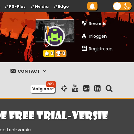
PS-Plus
Nvidia
Edge
Rewards
Inloggen
Registreren
0
0
CONTACT
Volg ons:
de free trial-versie
ree trial-versie