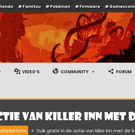
ntendo
Famitsu
Pokémon
Firmware
Gamescom
e en gameplay streams
VIDEO’S
COMMUNITY
FORUM
ctie van killer inn met 
ultiplatform
Duik gratis in de actie van killer inn met de f