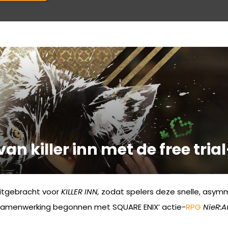
van killer inn met de free tria
uitgebracht voor
KILLER INN,
zodat spelers deze snelle, asy
ke samenwerking begonnen met SQUARE ENIX’ actie-
RPG
NieR
: