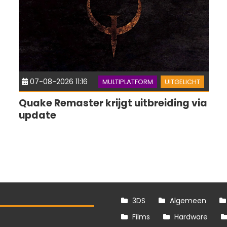
07-08-2026 11:16
MULTIPLATFORM
UITGELICHT
Quake Remaster krijgt uitbreiding via
update
3DS
Algemeen
Films
Hardware