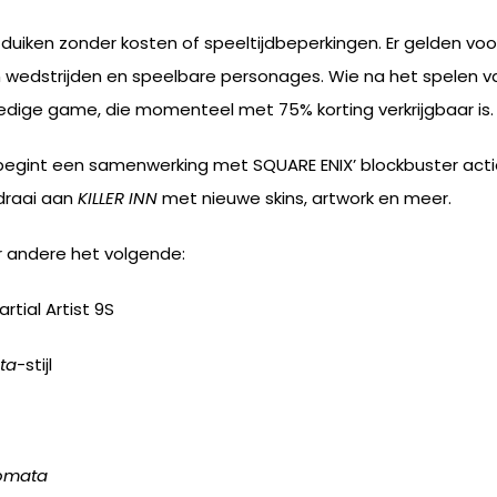
e duiken zonder kosten of speeltijdbeperkingen. Er gelden voo
edstrijden en speelbare personages. Wie na het spelen van
ledige game, die momenteel met 75% korting verkrijgbaar is.
e begint een samenwerking met SQUARE ENIX’ blockbuster act
draai aan
KILLER INN
met nieuwe skins, artwork en meer.
r andere het volgende:
tial Artist 9S
ta
-stijl
omata