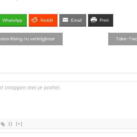
WhatsApp
Reddit
Email
Print
os Rising nu verkrijgbaar
Take-Two 
{}
[+]