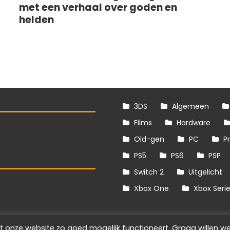
met een verhaal over goden en
helden
3DS
Algemeen
Films
Hardware
Old-gen
PC
P
PS5
PS6
PSP
Switch 2
Uitgelicht
S
Xbox One
Xbox Seri
t onze website zo goed mogelijk functioneert. Graag willen we