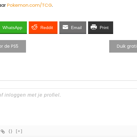
aar
Pokemon.com/TCG
.
WhatsApp
Reddit
Email
Print
or de PS5
Duik grati
{}
[+]