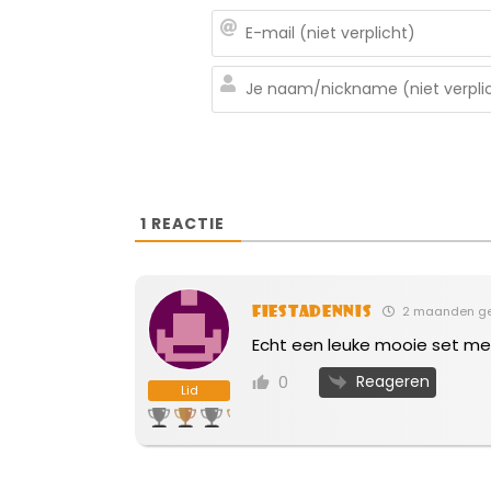
1
REACTIE
Fiestadennis
2 maanden g
Echt een leuke mooie set me
Reageren
0
Lid