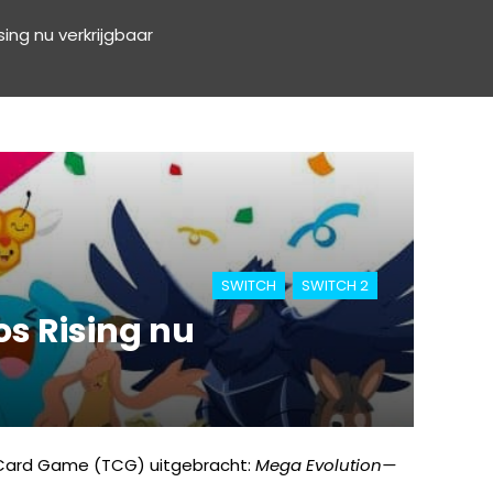
ng nu verkrijgbaar
SWITCH
SWITCH 2
s Rising nu
 Card Game (TCG) uitgebracht:
Mega Evolution—