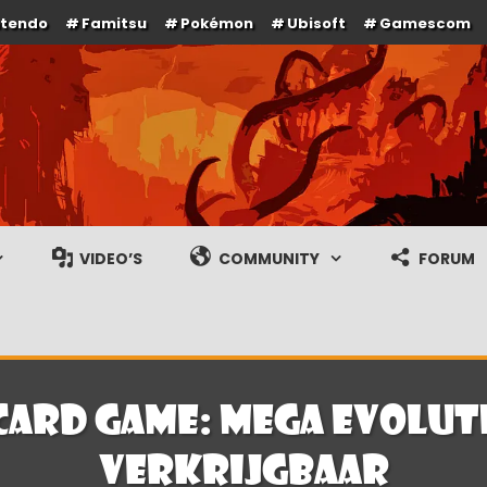
ntendo
Famitsu
Pokémon
Ubisoft
Gamescom
e en gameplay streams
VIDEO’S
COMMUNITY
FORUM
ard Game: Mega Evoluti
verkrijgbaar