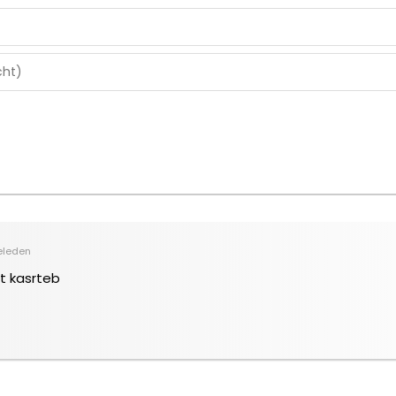
eleden
t kasrteb