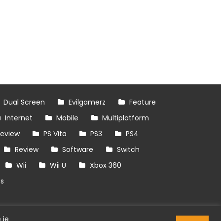
Dual Screen
Evilgamerz
Feature
Internet
Mobile
Multiplatform
review
PS Vita
PS3
PS4
Review
Software
Switch
Wii
Wii U
Xbox 360
es
 je