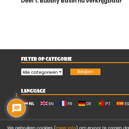
Deel 1: Bubbly Basin nu verkrijgbaar
FILTER OP CATEGORIE
LANGUAGE
1
NL
EN
FR
DE
PT
E
We gebruiken cookies (
meer info
) om ervoor te zorgen da