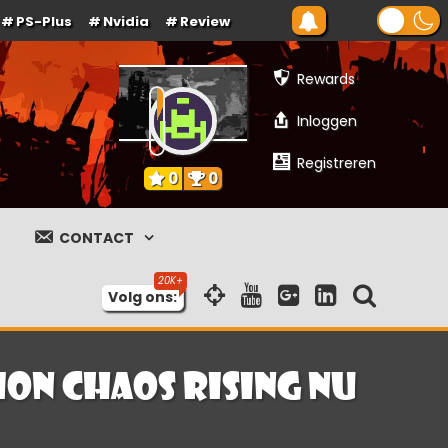
PS-Plus
Nvidia
Review
Rewards
Inloggen
Registreren
0
0
CONTACT
Volg ons:
on Chaos Rising nu