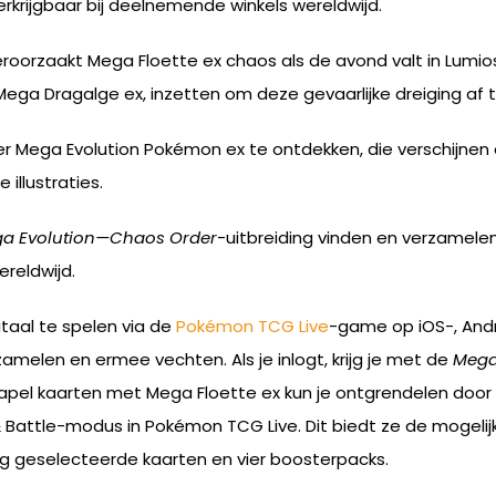
rkrijgbaar bij deelnemende winkels wereldwijd.
roorzaakt Mega Floette ex chaos als de avond valt in Lumio
ega Dragalge ex, inzetten om deze gevaarlijke dreiging af 
er Mega Evolution Pokémon ex te ontdekken, die verschijnen
illustraties.
a Evolution—Chaos Order
-uitbreiding vinden en verzamelen
ereldwijd.
itaal te spelen via de
Pokémon TCG Live
-game op iOS-, And
melen en ermee vechten. Als je inlogt, krijg je met de
Mega
apel kaarten met Mega Floette ex kun je ontgrendelen door v
Battle-modus in Pokémon TCG Live. Dit biedt ze de mogelij
ig geselecteerde kaarten en vier boosterpacks.