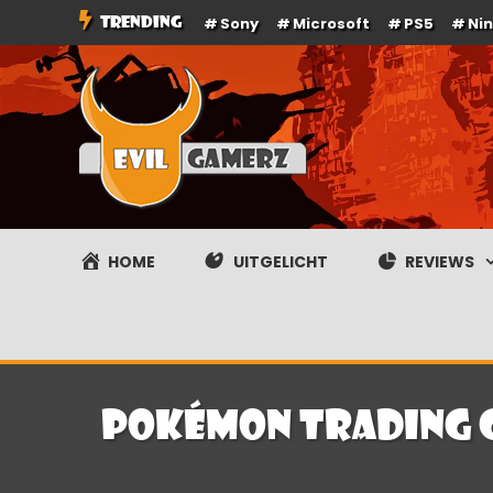
Ga
TRENDING
Sony
Microsoft
PS5
Ni
naar
de
inhoud
Evilgamerz
Het meest interessante game nieuws, reviews, coverag
HOME
UITGELICHT
REVIEWS
Pokémon Trading C