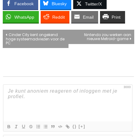
Facebook
Bluesky
Twitter/X
WhatsApp
Reddit
Email
Print
Bericht
Cinder City kent ongekend
Nintendo zou werken aan
nieuwe Metroid-game
hoge systeemadviezen voor de
PC
navigatie
3000
{}
[+]