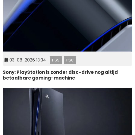
03-08-2026 13:34
PS5
PS6
Sony: PlayStation is zonder disc-drive nog altijd
betaalbare gaming-machine