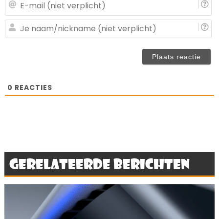
E-
ma
(n
J
ve
n
(n
ve
0
REACTIES
Gerelateerde berichten