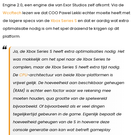
Engine 2.0, een engine die van Exor Studios zelf afkomt. Via de
Wccftech
lezen we dat COO Pawel Lekki echter moeite heeft met
de lagere specs van de
Xbox Series S
en dat er aardig wat extra
optimalisatie nodig is om het spel draaiend te krijgen op dit
platform.
Ja, de Xbox Series S heeft extra optimalisaties nodig. Het
was makkelijk om het spel naar de Xbox Series te
compilen, maar de Xbox Series S heeft extra tijd nodig.
De
CPU
-architectuur van beide Xbox-platformen is
vrijwel gelijk. De hoeveelheid aan beschikbaar geheugen
(RAM) is echter een factor waar we rekening mee
moeten houden, qua grootte van de spelwereld
bijvoorbeeld. Of bijvoorbeeld als er veel dingen
tegelijkertijd gebeuren in de game. Eigenlijk bepaalt de
hoeveelheid geheugen van de S in hoeverre deze
console generatie aan kan wat betreft gameplay