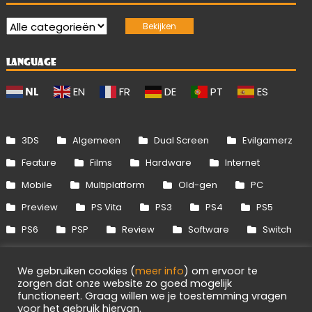
LANGUAGE
NL
EN
FR
DE
PT
ES
3DS
Algemeen
Dual Screen
Evilgamerz
Feature
Films
Hardware
Internet
Mobile
Multiplatform
Old-gen
PC
Preview
PS Vita
PS3
PS4
PS5
PS6
PSP
Review
Software
Switch
Switch 2
Uitgelicht
Wii
Wii U
We gebruiken cookies (
meer info
) om ervoor te
Xbox 360
Xbox One
Xbox Series
zorgen dat onze website zo goed mogelijk
functioneert. Graag willen we je toestemming vragen
voor het gebruik hiervan.