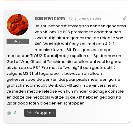
JohnWickey
5 jaren geleden
Je zou het haast strategisch hebben genoemd
van MS om De PS5 prestatie te onderhouden
kwa multiplatform games met de release van
Gast
XsS. Want kijk wat Sony kan met een 4.2 tf
machine tov ms 6tf. Er is geen enkel spel
mooier dan TLOU2. Daarbij heb je spellen als Spiderman en
God of War, Ghost of Tsushima die er allemaal veel te goed
uit zien op de PS4 Pro met zo “weinig” tf aan gpu kracht (
volgens MS ) het tegendeel is bewezen en alleen
gehersenspoelde denken dat paar pixels meer een game
grafisch mooi maakt. Denk dat MS zich in de vinvers heeft
vesneden met de release van hun minder krachtige console
en dat ze die net zoals wat ze bij de X1X hebben gedaan na
2jaar dood laten bloeden en schrappen.
Reageren
2