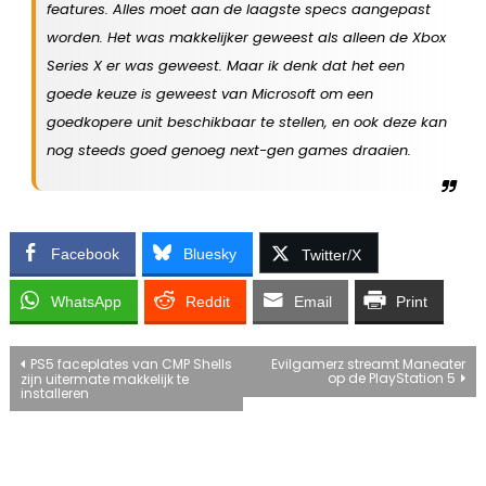
features. Alles moet aan de laagste specs aangepast
worden. Het was makkelijker geweest als alleen de Xbox
Series X er was geweest. Maar ik denk dat het een
goede keuze is geweest van Microsoft om een
goedkopere unit beschikbaar te stellen, en ook deze kan
nog steeds goed genoeg next-gen games draaien.
Facebook
Bluesky
Twitter/X
WhatsApp
Reddit
Email
Print
Bericht
PS5 faceplates van CMP Shells
Evilgamerz streamt Maneater
op de PlayStation 5
zijn uitermate makkelijk te
installeren
navigatie