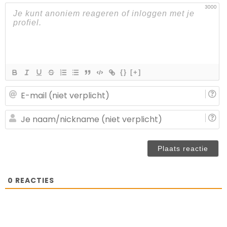
3000
{}
[+]
E-
ma
(n
J
ve
n
(n
ve
0
REACTIES