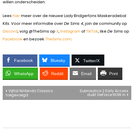
willen onderscheiden.
Lees
hier
meer over de nieuwe Lady Bridgertons Maskeradebal
Kits. Voor meer informatie over
De Sims 4
, join de community op
Discord
, volg @TheSims op
X
,
Instagram
of
TikTok
, like
De Sims
op
Facebook
en bezoek
TheSims.com
.
Facebook
Bluesky
Twitter/X
WhatsApp
Reddit
Email
Print
Bericht
Vijftal Nintendo Classics
Subnautica 2 Early Access
duikt GeForce NOW in
toegevoegd
navigatie