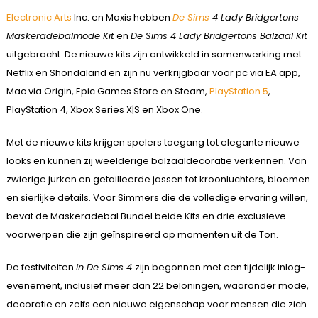
Electronic Arts
Inc. en Maxis hebben
De Sims
4 Lady Bridgertons
Maskeradebalmode Kit
en
De Sims 4 Lady Bridgertons Balzaal Kit
uitgebracht. De nieuwe kits zijn ontwikkeld in samenwerking met
Netflix en Shondaland en zijn nu verkrijgbaar voor pc via EA app,
Mac via Origin, Epic Games Store en Steam,
PlayStation 5
,
PlayStation 4, Xbox Series X|S en Xbox One.
Met de nieuwe kits krijgen spelers toegang tot elegante nieuwe
looks en kunnen zij weelderige balzaaldecoratie verkennen. Van
zwierige jurken en getailleerde jassen tot kroonluchters, bloemen
en sierlijke details. Voor Simmers die de volledige ervaring willen,
bevat de Maskeradebal Bundel beide Kits en drie exclusieve
voorwerpen die zijn geïnspireerd op momenten uit de Ton.
De festiviteiten
in De Sims 4
zijn begonnen met een tijdelijk inlog-
evenement, inclusief meer dan 22 beloningen, waaronder mode,
decoratie en zelfs een nieuwe eigenschap voor mensen die zich