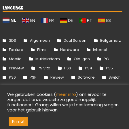
LANGUAGE
NL
EN
FR
DE
PT
ES
3DS
Algemeen
Dual Screen
Evilgamerz
Feature
Films
Hardware
Internet
Mobile
Multiplatform
Old-gen
PC
Preview
PS Vita
PS3
PS4
PS5
PS6
PSP
Review
Software
Switch
Switch 2
Uitgelicht
Wii
Wii U
We gebruiken cookies (
meer info
) om ervoor te
Xbox 360
Xbox One
Xbox Series
zorgen dat onze website zo goed mogelijk
functioneert. Graag willen we je toestemming vragen
voor het gebruik hiervan.
Info
Disclaimer
Cookies
Adverteren
RSS/API
Games
OpenCritic
Prima!
Evilgamerz 2026 - Alle rechten voorbehouden.