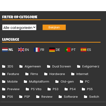
FILTER OP CATEGORIE
LANGUAGE
NL
EN
FR
DE
PT
ES
3DS
Algemeen
Dual Screen
Evilgamerz
Feature
Films
Hardware
Internet
Mobile
Multiplatform
Old-gen
PC
Preview
PS Vita
PS3
PS4
PS5
PS6
PSP
Review
Software
Switch
Switch 2
Uitgelicht
Wii
Wii U