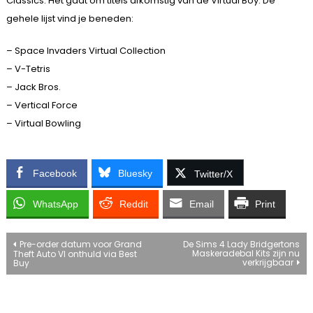
Classics. Het gaat om titels afkomstig van de Virtual Boy. De
gehele lijst vind je beneden:
– Space Invaders Virtual Collection
– V-Tetris
– Jack Bros.
– Vertical Force
– Virtual Bowling
Facebook
Bluesky
Twitter/X
WhatsApp
Reddit
Email
Print
Bericht
Pre-order datum voor Grand
De Sims 4 Lady Bridgertons
Maskeradebal Kits zijn nu
Theft Auto VI onthuld via Best
verkrijgbaar
Buy
navigatie