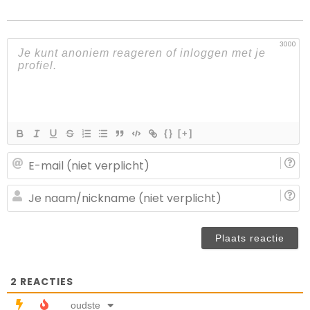
3000
{}
[+]
E-
ma
(n
J
ve
n
(n
ve
2
REACTIES
oudste