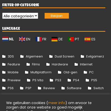
FILTER OP CATEGORIE
LANGUAGE
NL
EN
FR
DE
PT
ES
3DS
Algemeen
Dual Screen
Evilgamerz
Feature
Films
Hardware
Internet
Mobile
Multiplatform
Old-gen
PC
Preview
PS Vita
PS3
PS4
PS5
PS6
PSP
Review
Software
Switch
Switch 2
Uitgelicht
Wii
Wii U
We gebruiken cookies (
meer info
) om ervoor te
Xbox 360
Xbox One
Xbox Series
zorgen dat onze website zo goed mogelijk