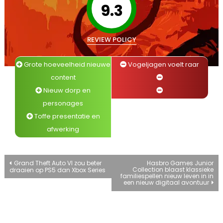
9.3
REVIEW POLICY
Grote hoeveelheid nieuwe
Vogeljagen voelt raar
content
Nieuw dorp en
personages
Toffe presentatie en
afwerking
Bericht
Grand Theft Auto VI zou beter
Hasbro Games Junior
Collection blaast klassieke
draaien op PS5 dan Xbox Series
familiespellen nieuw leven in in
navigatie
een nieuw digitaal avontuur