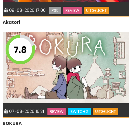
08-08-2026 17:00
PS5
REVIEW
UITGELICHT
Akatori
7.8
07-08-2026 16:31
REVIEW
SWITCH 2
UITGELICHT
BOKURA