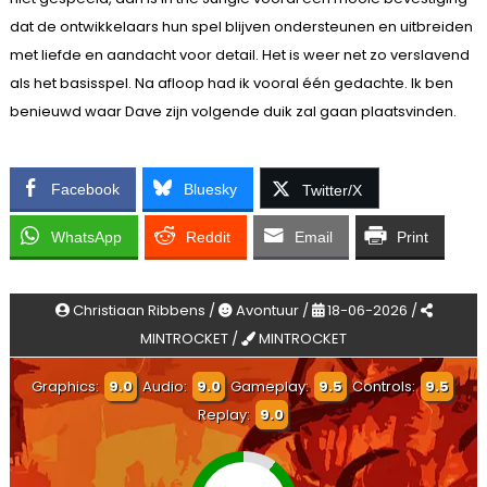
dat de ontwikkelaars hun spel blijven ondersteunen en uitbreiden
met liefde en aandacht voor detail. Het is weer net zo verslavend
als het basisspel. Na afloop had ik vooral één gedachte. Ik ben
benieuwd waar Dave zijn volgende duik zal gaan plaatsvinden.
Facebook
Bluesky
Twitter/X
WhatsApp
Reddit
Email
Print
Christiaan Ribbens /
Avontuur /
18-06-2026 /
MINTROCKET /
MINTROCKET
Graphics:
9.0
Audio:
9.0
Gameplay:
9.5
Controls:
9.5
Replay:
9.0