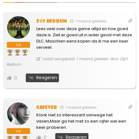
Z@3 Redrum
1 maand geleden
Lees veel over deze game altijd en hoe goed
deze is. Ziet er goed uit in ieder geval met deze
DLC. Misschien eens kopen als ik me een keer
Lid
verveel.
Laatst aangepast: 1 maand geleden door Z@3
Redrum
Reageren
0
Griever
1 maand geleden
Klonk niet zo interessant vanwege het
vissen,Maar ga het met zo een cijfer wel een
keer proberen.
Lid
Reageren
0