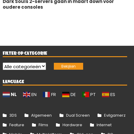
Dark Souls 2-servers gaan in maart down voor
oudere consoles
FILTER OP CATEGORIE
LANGUAGE
NL
EN
FR
DE
PT
ES
3DS
Algemeen
Dual Screen
Evilgamerz
Feature
Films
Hardware
Internet