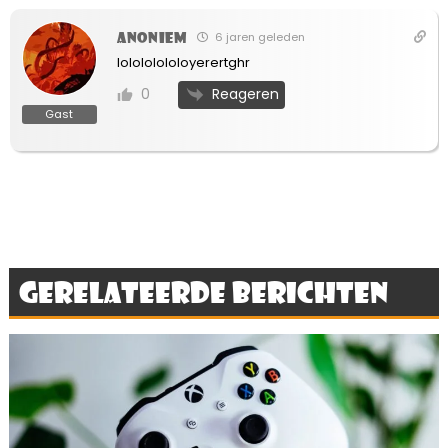
Anoniem
6 jaren geleden
lolololololoyerertghr
Reageren
0
Gast
Gerelateerde berichten