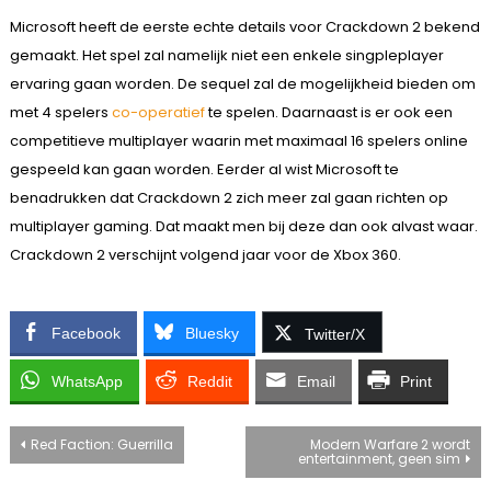
Microsoft heeft de eerste echte details voor Crackdown 2 bekend
gemaakt. Het spel zal namelijk niet een enkele singpleplayer
ervaring gaan worden. De sequel zal de mogelijkheid bieden om
met 4 spelers
co-operatief
te spelen. Daarnaast is er ook een
competitieve multiplayer waarin met maximaal 16 spelers online
gespeeld kan gaan worden. Eerder al wist Microsoft te
benadrukken dat Crackdown 2 zich meer zal gaan richten op
multiplayer gaming. Dat maakt men bij deze dan ook alvast waar.
Crackdown 2 verschijnt volgend jaar voor de Xbox 360.
Facebook
Bluesky
Twitter/X
WhatsApp
Reddit
Email
Print
Bericht
Red Faction: Guerrilla
Modern Warfare 2 wordt
entertainment, geen sim