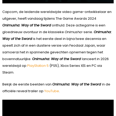
Capcom, de leidende wereldwijde video game-ontwikkelaar en
uitgever, heeft vandaag tijdens The Game Awards 2024
Onimusha: Way of the Sword
onthuld. Deze actiegame is een
gloednieuw avontuur in de klassieke
Onimusha
-serie.
Onimusha:
Way of the Sword
is het eerste deel in bijna twee decennia en
speelt zich af in een duistere versie van Feodaal Japan, waar
samoerai het in spannende gevechten opnemen tegen het
bovennatuurlijke.
Onimusha: Way of the Sword
lanceert in 2026
wereldwijd op
PlayStation 5
(PS5), Xbox Series X|S en PC via
Steam.
Bekijk de eerste beelden van
Onimusha: Way of the Sword
in de
officiële reveal trailer op
YouTube
.