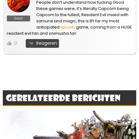
People don’t understand how fucking Good
these games were, it’s literally Capcom being
Capcom to the fullest, Resident Evil mixed with
Gast
samurai and magic, this is BY far my most
anticipated
sprunki
game, coming from a HUGE
resident evil fan and onimusha fan
Reageren
0
Gerelateerde berichten