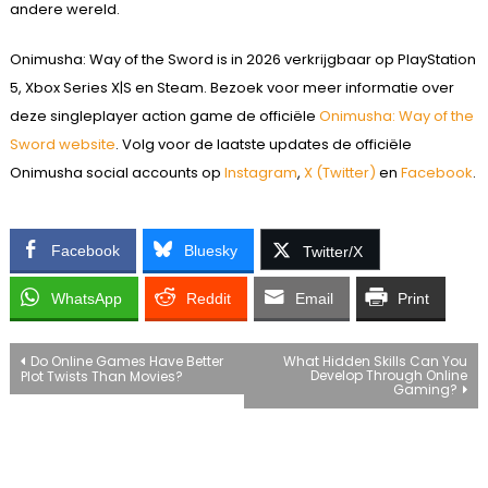
andere wereld.
Onimusha: Way of the Sword is in 2026 verkrijgbaar op PlayStation
5, Xbox Series X|S en Steam. Bezoek voor meer informatie over
deze singleplayer action game de officiële
Onimusha: Way of the
Sword website
. Volg voor de laatste updates de officiële
Onimusha social accounts op
Instagram
,
X (Twitter)
en
Facebook
.
Facebook
Bluesky
Twitter/X
WhatsApp
Reddit
Email
Print
Bericht
Do Online Games Have Better
What Hidden Skills Can You
Develop Through Online
Plot Twists Than Movies?
Gaming?
navigatie