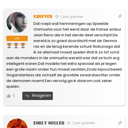
Griever
1 jaar geleden
Dat roept wat herinneringen op.Speelde
Onimusha voor het eerst daar de franse acteur
Jean Reno die in het derde deel verschijnt.De
Lid
wereld is zo goed doordacht met de Genma
ras en de terug kerende schurk Nobunaga dat
ik ze allemaal moest spelen.Wat ik zo tof vond
aan de monsters in de onimusha wereld was dat ze toch erg
intelligent waren.Dat maakte het extra speciaal als je tegen
een grote naam onder hun moest vechten,Zoals bijvoorbeeld
Gogandantess die zichzelf de grootste zwaardvechter onder
de demonen noemt.Een vervolg ga ik daarom ook zeker
spelen.
Reageren
1
Emily Miller
1 jaar geleden