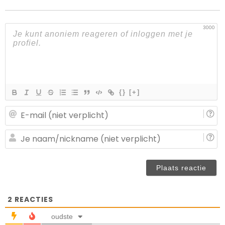
3000
{}
[+]
E-
ma
(n
J
ve
n
(n
ve
2
REACTIES
oudste