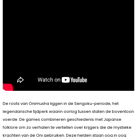
De roots van Onimusha liggen in de Sengoku-periode, het
legendarische tijdperk waarin oorlog tussen staten de boventoon
voerde. De games combineren geschiedenis met Japanse
folklore om zo verhalen te vertellen over krijgers die de mystieke
krachten van de Oni gebruiken. Deze helden staan oog in oog