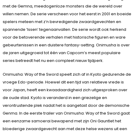
met de Gemna, meedogenloze monsters die de wereld over
willen nemen. De serie verscheen voor het eerst in 2001 en boeide
spelers meteen met z’n bevredigende zwaardgevechten en
spannende ‘Issen’ tegenaanvallen. De serie wordt ook herkend
voor de betoverende verhalen met historische figuren en ware
gebeurtenissen in een duistere fantasy-setting. Onimusha is over
de jaren uitgegroeid tot één van Capcom’s meest populaire
series betreedt het nu een compleet nieuw tijdperk.
Onimusha: Way of the Sword speelt zich af in Kyoto gedurende de
vroege Edo-periode. Hoewel dit een tijd van relatieve vrede is
voor Japan, heeft een kwaadaardigheid zich uitgesproken over
de oude stad. Kyoto is veranderd in een griezelige en
verontrustende plek nadat het is aangetast door de demonische
Genma. In de eerste trailer van Onimusha: Way of the Sword gaat
een eenzame samoerai bewapend met zijn Oni Gauntlet het
bloederige zwaardgevecht aan met deze helse wezens uit een