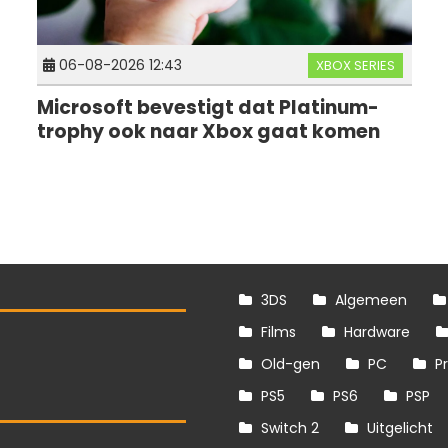
06-08-2026 12:43
XBOX SERIES
Microsoft bevestigt dat Platinum-
trophy ook naar Xbox gaat komen
3DS
Algemeen
Films
Hardware
Old-gen
PC
P
PS5
PS6
PSP
Switch 2
Uitgelicht