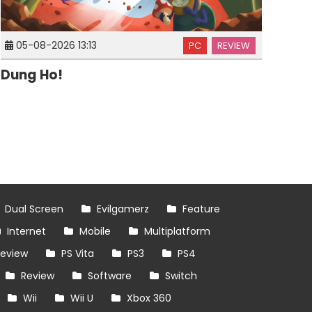
05-08-2026 13:13
PC
REVIEW
Dung Ho!
Dual Screen
Evilgamerz
Feature
Internet
Mobile
Multiplatform
review
PS Vita
PS3
PS4
Review
Software
Switch
Wii
Wii U
Xbox 360