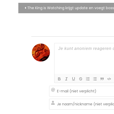
Bericht
The King is Watching krijgt update en voegt boss
navigatie