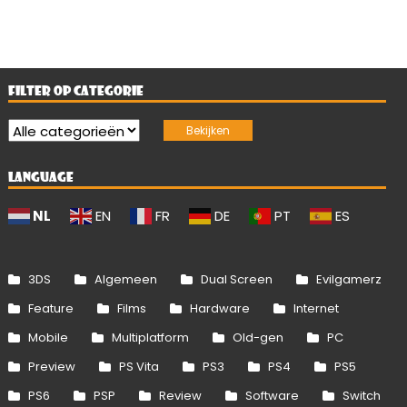
FILTER OP CATEGORIE
LANGUAGE
NL
EN
FR
DE
PT
ES
3DS
Algemeen
Dual Screen
Evilgamerz
Feature
Films
Hardware
Internet
Mobile
Multiplatform
Old-gen
PC
Preview
PS Vita
PS3
PS4
PS5
PS6
PSP
Review
Software
Switch