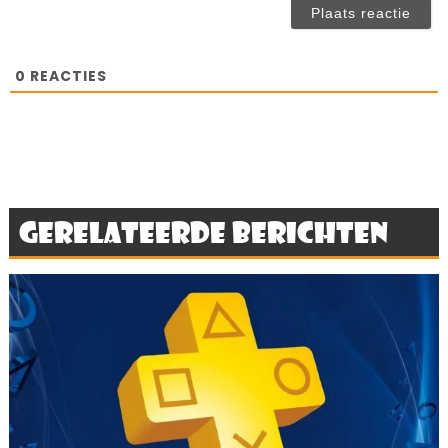
ve
0
REACTIES
Gerelateerde berichten