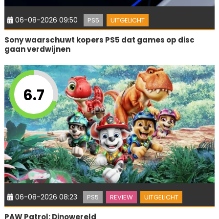
06-08-2026 09:50
PS5
UITGELICHT
Sony waarschuwt kopers PS5 dat games op disc
gaan verdwijnen
6.7
06-08-2026 08:23
PS5
REVIEW
UITGELICHT
PAW Patrol: Dinowereld