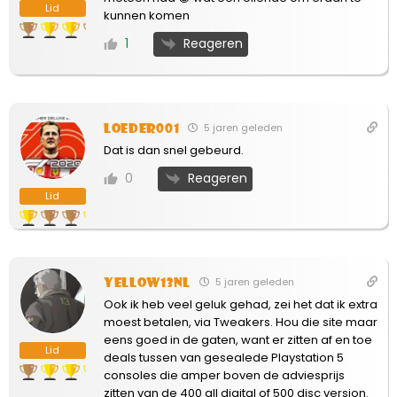
Lid
kunnen komen
Reageren
1
loeder001
5 jaren geleden
Dat is dan snel gebeurd.
Reageren
0
Lid
Yellow13NL
5 jaren geleden
Ook ik heb veel geluk gehad, zei het dat ik extra
moest betalen, via Tweakers. Hou die site maar
eens goed in de gaten, want er zitten af en toe
Lid
deals tussen van gesealede Playstation 5
consoles die amper boven de adviesprijs
zitten van de 400 all digital of 500 disc version.