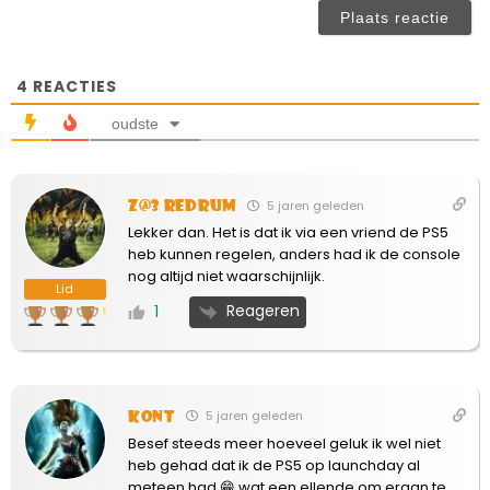
ve
4
REACTIES
oudste
Z@3 Redrum
5 jaren geleden
Lekker dan. Het is dat ik via een vriend de PS5
heb kunnen regelen, anders had ik de console
nog altijd niet waarschijnlijk.
Lid
Reageren
1
Kont
5 jaren geleden
Besef steeds meer hoeveel geluk ik wel niet
heb gehad dat ik de PS5 op launchday al
meteen had 😁 wat een ellende om eraan te