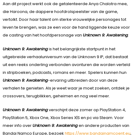
Aan dit project werkt ook de getalenteerde Anya Chalotra mee,
die Haroona, de dappere hoofdrolspeelster van de game,
vertolkt. Door haar talent om sterke vrouwelijke personages tot
leven te brengen, was ze een voor de hand liggende keuze voor
de casting van het hoofdpersonage van
Unknown 9: Awakening
.
Unknown 9: Awakening
is het belangrijkste startpunt in het
uitgebreide verhaaluniversum van de Unknown 9 IP, dat bestaat
uit een reeks onderling verbonden avonturen die worden verteld
in stripboeken, podcasts, romans en meer. Spelers kunnen hun
Unknown 9: Awakening
-ervaring uitbreiden door van deze
verhalen te genieten. Als je weet waar je moet zoeken, ontdek je
crossovers, terugblikken, geheimen en nog veel meer.
Unknown 9: Awakening
verschijnt deze zomer op PlayStation 4,
PlayStation 5, Xbox One, Xbox Series X|S en pc via Steam. Voor
meer info over
Unknown 9: Awakening
en andere producten van
Bandai Namco Europe, bezoek
https://www.bandainamcoent.eu
,