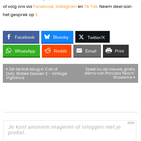
of volg ons via
Facebook,
Instagram
en
Tik Tok
. Neem deel aan
het gesprek op
X.
Facebook
Bluesky
Twitter/X
WhatsApp
Reddit
Email
Print
Bericht
Zet de klok terug in Call of
Speel nu de nieuwe, gratis
demo van Princess Peach:
Duty: Mobile Seizoen 3 – Vintage
Showtime
Vigilance
navigatie
3000