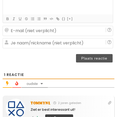
{}
[+]
E-
ma
(n
J
ve
n
(n
ve
1
REACTIE
oudste
TommyNL
2 jaren geleden
Ziet er best interessant uit!