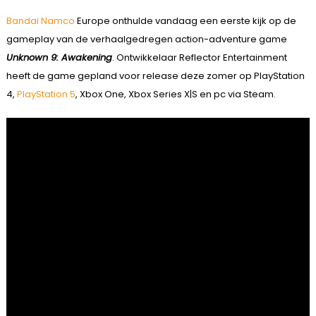
Bandai Namco
Europe onthulde vandaag een eerste kijk op de
gameplay van de verhaalgedregen action-adventure game
Unknown 9: Awakening
. Ontwikkelaar Reflector Entertainment
heeft de game gepland voor release deze zomer op PlayStation
4,
PlayStation 5
, Xbox One, Xbox Series X|S en pc via Steam.