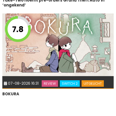
Take-Two noemt pre-orders Grand Theft Auto VI
‘ongekend’
7.8
07-08-2026 16:31
REVIEW
SWITCH 2
UITGELICHT
BOKURA