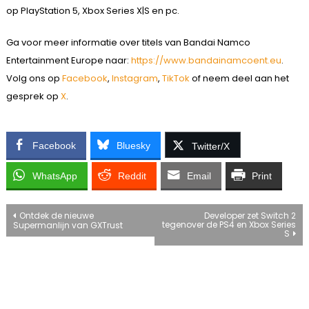
op PlayStation 5, Xbox Series X|S en pc.
Ga voor meer informatie over titels van Bandai Namco
Entertainment Europe naar:
https://www.bandainamcoent.eu
.
Volg ons op
Facebook
,
Instagram
,
TikTok
of neem deel aan het
gesprek op
X
.
Facebook
Bluesky
Twitter/X
WhatsApp
Reddit
Email
Print
Bericht
Ontdek de nieuwe
Developer zet Switch 2
tegenover de PS4 en Xbox Series
Supermanlijn van GXTrust
S
navigatie