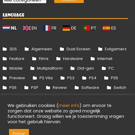
LANGUAGE
NL
EN
FR
DE
PT
ES
3DS
Algemeen
Dual Screen
Evilgamerz
Feature
Films
Hardware
Internet
Mobile
Multiplatform
Old-gen
PC
Preview
PS Vita
PS3
PS4
PS5
PS6
PSP
Review
Software
Switch
Switch 2
Uitgelicht
Wii
Wii U
We gebruiken cookies (
meer info
) om ervoor te
Xbox 360
Xbox One
Xbox Series
zorgen dat onze website zo goed mogelijk
functioneert. Graag willen we je toestemming vragen
voor het gebruik hiervan.
Info
Disclaimer
Cookies
Adverteren
RSS/API
Games
OpenCritic
Prima!