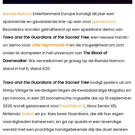
Bandai Namco
Entertainment Europe kondigt dit jaar een
spannende en gevarieerde line-up aan voor
gamescom
.
Bezoekers worden getrakteerd op een speelbare demo van
Towa and the Guardians of the Sacred Tree
, een nieuwe hands-
on demo voor
Little Nightmares III
en de mogelijkheid om zich
onder te dompelen in het universum van
The Blood of
Dawnwalker
. We verwelkomen je graag op de Bandai Namco-
stand in hal 6, stand A20.
Towa and the Guardians of the Sacred Tree
nodigt spelers uit om
Shinju Village te verdedigen tegen de kwaadaardige Magatsu en
zijn minions, in een 2D isometrische roguelite die op 19 september
2025 wordt gelanceerd voor
PlayStation 5
, Xbox Series X|S,
Nintendo
Switch
en pc. Kies twee Guardians, die elk hun eigen
vaardigheden beheersen, en ga op quests in een levendige
wereld met een prachtige handgetekende stijl die doet denken