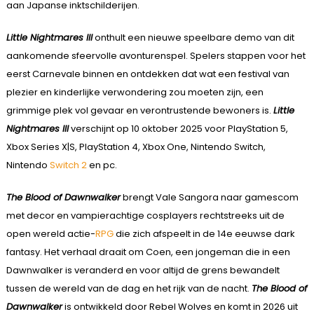
aan Japanse inktschilderijen.
Little Nightmares III
onthult een nieuwe speelbare demo van dit
aankomende sfeervolle avonturenspel. Spelers stappen voor het
eerst Carnevale binnen en ontdekken dat wat een festival van
plezier en kinderlijke verwondering zou moeten zijn, een
grimmige plek vol gevaar en verontrustende bewoners is.
Little
Nightmares III
verschijnt op 10 oktober 2025 voor PlayStation 5,
Xbox Series X|S, PlayStation 4, Xbox One, Nintendo Switch,
Nintendo
Switch 2
en pc.
The Blood of Dawnwalker
brengt Vale Sangora naar gamescom
met decor en vampierachtige cosplayers rechtstreeks uit de
open wereld actie-
RPG
die zich afspeelt in de 14e eeuwse dark
fantasy. Het verhaal draait om Coen, een jongeman die in een
Dawnwalker is veranderd en voor altijd de grens bewandelt
tussen de wereld van de dag en het rijk van de nacht.
The Blood of
Dawnwalker
is ontwikkeld door Rebel Wolves en komt in 2026 uit