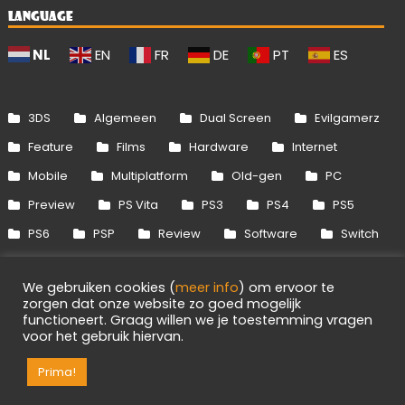
LANGUAGE
NL
EN
FR
DE
PT
ES
3DS
Algemeen
Dual Screen
Evilgamerz
Feature
Films
Hardware
Internet
Mobile
Multiplatform
Old-gen
PC
Preview
PS Vita
PS3
PS4
PS5
PS6
PSP
Review
Software
Switch
Switch 2
Uitgelicht
Wii
Wii U
We gebruiken cookies (
meer info
) om ervoor te
Xbox 360
Xbox One
Xbox Series
zorgen dat onze website zo goed mogelijk
functioneert. Graag willen we je toestemming vragen
voor het gebruik hiervan.
Info
Disclaimer
Cookies
Adverteren
RSS/API
Games
OpenCritic
Prima!
Evilgamerz 2026 - Alle rechten voorbehouden.