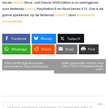
via de
Ubisoft
Store. Just Dance 2026 Edition is nu verkrijgbaar
voor Nintendo
Switch
, PlayStation 5 en Xbox Series X | S. Ook is de
game speelbaar op de Nintendo
Switch 2
door
backwards
compatibility
.
Facebook
Bluesky
Twitter/X
WhatsApp
Reddit
Email
Print
Bericht
Microsoft tagt exclusives
Video gevonden waarin Vice
City in GTA VI te bewonderen
prominent in Xbox Dashboard
valt
navigatie
3000