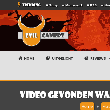
Ga
TRENDING
Sony
Microsoft
PS5
Ni
naar
de
inhoud
Evilgamerz
Het meest interessante game nieuws, reviews, coverag
HOME
UITGELICHT
REVIEWS
Video gevonden waa
Home
Mul