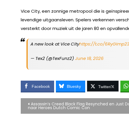
Vice City, een zonnige metropool die is geïnspire
levendige uitgaansleven. Spelers verkennen verschi
versterkt door muziek uit de jaren 80 en opvallend
A new look at Vice City
https://t.co/6RyGImp2
— Tex2 (@TexFunz2)
June 18, 2026
Facebook
Bluesky
Twitter/X
Bericht
Assassin’s Creed Black Flag Resynched en Just 
naar Heroes Dutch Comic Con
navigatie