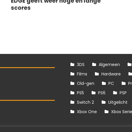
EDGE geeft weer hoge en lange
scores
3DS
Algemeen
Films
Hardware
Old-gen
PC
P
PS5
PS6
PSP
Switch 2
Uitgelicht
S
Xbox One
Xbox Seri