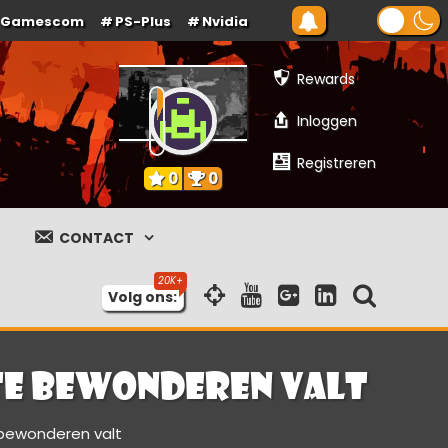
Gamescom
PS-Plus
Nvidia
Rewards
Inloggen
Registreren
0
0
CONTACT
Volg ons:
 te bewonderen valt
 bewonderen valt