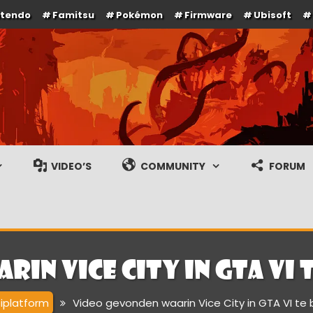
ntendo
Famitsu
Pokémon
Firmware
Ubisoft
e en gameplay streams
VIDEO’S
COMMUNITY
FORUM
rin Vice City in GTA VI
tiplatform
Video gevonden waarin Vice City in GTA VI te