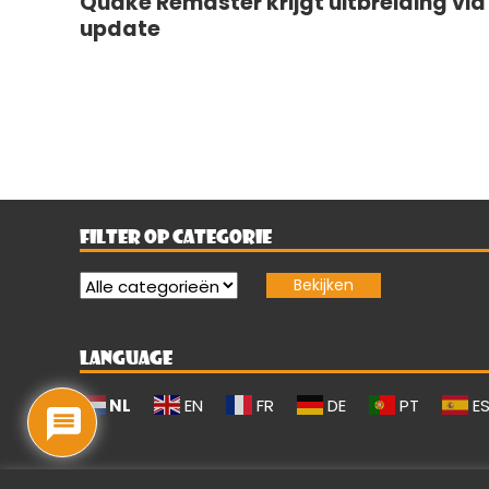
Quake Remaster krijgt uitbreiding via
update
FILTER OP CATEGORIE
LANGUAGE
NL
EN
FR
DE
PT
E