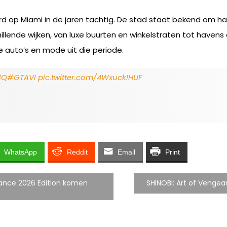
erd op Miami in de jaren tachtig. De stad staat bekend om 
llende wijken, van luxe buurten en winkelstraten tot havens e
e auto’s en mode uit die periode.
3Q
#GTAVI
pic.twitter.com/4WxuckIHUF
WhatsApp
Reddit
Email
Print
Dance 2026 Edition komen
SHINOBI: Art of Venge