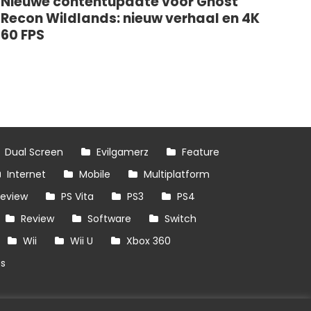
Nieuwe contentupdate voor Ghost
Recon Wildlands: nieuw verhaal en 4K
60 FPS
Dual Screen
Evilgamerz
Feature
Internet
Mobile
Multiplatform
review
PS Vita
PS3
PS4
Review
Software
Switch
Wii
Wii U
Xbox 360
es