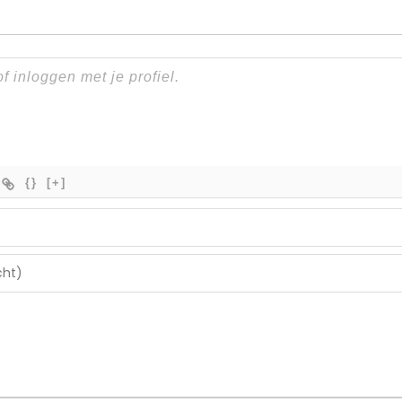
{}
[+]