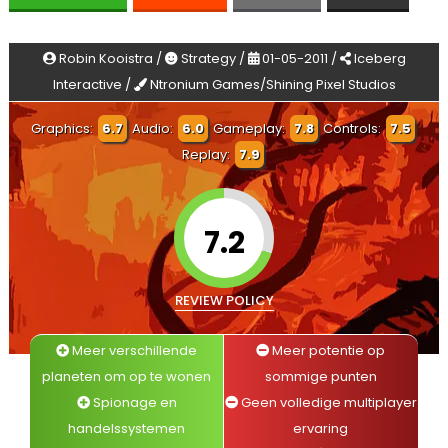
Robin Kooistra /
Strategy /
01-05-2011 /
Iceberg
Interactive /
Ntronium Games/Shining Pixel Studios
Graphics:
6.7
Audio:
6.0
Gameplay:
7.8
Controls:
7.5
Replay:
7.9
7.2
REVIEW POLICY
Meer verschillende
Meer potentie op
planeten om op te wonen
sommige punten
Spionage en
Geen volledige multiplayer
handelssystemen
ervaring