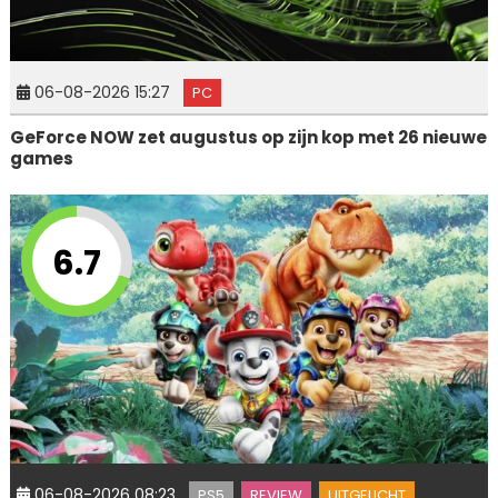
06-08-2026 15:27
PC
GeForce NOW zet augustus op zijn kop met 26 nieuwe
games
6.7
06-08-2026 08:23
PS5
REVIEW
UITGELICHT