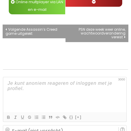
Online multplayer via LAN
en e-mail
Bericht
Volgende Assassin’s Creed
PSN deze week weer online,
wachtwoordverandering
game uitgelekt
vereist
navigatie
3000
{}
[+]
E-