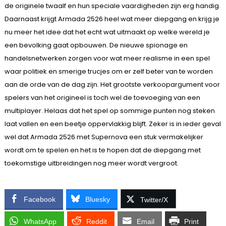
de originele twaalf en hun speciale vaardigheden zijn erg handig.
Daarnaast krijgt Armada 2526 heel wat meer diepgang en krijg je
nu meer het idee dat het echt wat uitmaakt op welke wereld je
een bevolking gaat opbouwen. De nieuwe spionage en
handelsnetwerken zorgen voor wat meer realisme in een spel
waar politiek en smerige trucjes om er zelf beter van te worden
aan de orde van de dag zijn. Het grootste verkoopargument voor
spelers van het origineel is toch wel de toevoeging van een
multiplayer. Helaas dat het spel op sommige punten nog steken
laat vallen en een beetje oppervlakkig blijft. Zeker is in ieder geval
wel dat Armada 2526 met Supernova een stuk vermakelijker
wordt om te spelen en het is te hopen dat de diepgang met
toekomstige uitbreidingen nog meer wordt vergroot.
Facebook
Bluesky
Twitter/X
WhatsApp
Reddit
Email
Print