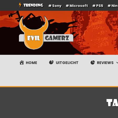
Ga
TRENDING
Sony
Microsoft
PS5
Ni
naar
de
inhoud
Evilgamerz
Het meest interessante game nieuws, reviews, coverag
HOME
UITGELICHT
REVIEWS
Ta