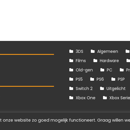
3DS
Algemeen
Films
Hardware
Old-gen
PC
P
PS5
PS6
PSP
Switch 2
Uitgelicht
S
Xbox One
Xbox Seri
t onze website zo goed mogelijk functioneert. Graag willen we
Info
Disclaimer
Cookies
Adverteren