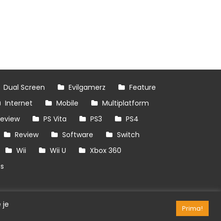
Dual Screen
Evilgamerz
Feature
Internet
Mobile
Multiplatform
review
PS Vita
PS3
PS4
Review
Software
Switch
Wii
Wii U
Xbox 360
es
 je
Prima!
RSS/API
Games
OpenCritic