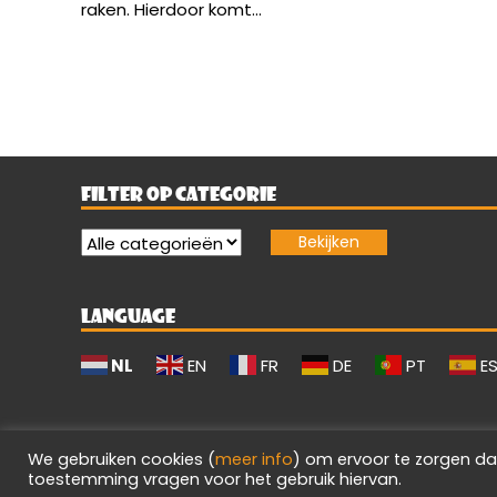
raken. Hierdoor komt...
FILTER OP CATEGORIE
LANGUAGE
NL
EN
FR
DE
PT
E
We gebruiken cookies (
meer info
) om ervoor te zorgen da
toestemming vragen voor het gebruik hiervan.
Evilgamerz 2026 - Alle rechten voorbehouden.