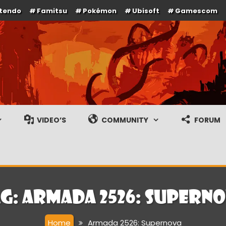
ntendo
Famitsu
Pokémon
Ubisoft
Gamescom
e en gameplay streams
VIDEO’S
COMMUNITY
FORUM
g:
Armada 2526: Supern
Home
Armada 2526: Supernova