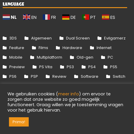
LANGUAGE
NL
EN
FR
DE
PT
ES
3DS
Algemeen
Dual Screen
Evilgamerz
Feature
Films
Hardware
Internet
Mobile
Multiplatform
Old-gen
PC
Preview
PS Vita
PS3
PS4
PS5
PS6
PSP
Review
Software
Switch
Switch 2
Uitgelicht
Wii
Wii U
We gebruiken cookies (
meer info
) om ervoor te
Xbox 360
Xbox One
Xbox Series
zorgen dat onze website zo goed mogelijk
functioneert. Graag willen we je toestemming vragen
voor het gebruik hiervan.
Info
Disclaimer
Cookies
Adverteren
Prima!
RSS/API
Games
OpenCritic
Evilgamerz 2026 - Alle rechten voorbehouden.