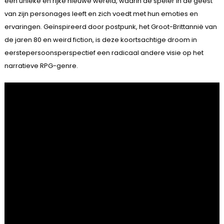
een unieke en rijke nieuwe wereld, waarin de speler in de geest
van zijn personages leeft en zich voedt met hun emoties en
ervaringen. Geïnspireerd door postpunk, het Groot-Brittannië van
de jaren 80 en weird fiction, is deze koortsachtige droom in
eerstepersoonsperspectief een radicaal andere visie op het
narratieve RPG-genre.