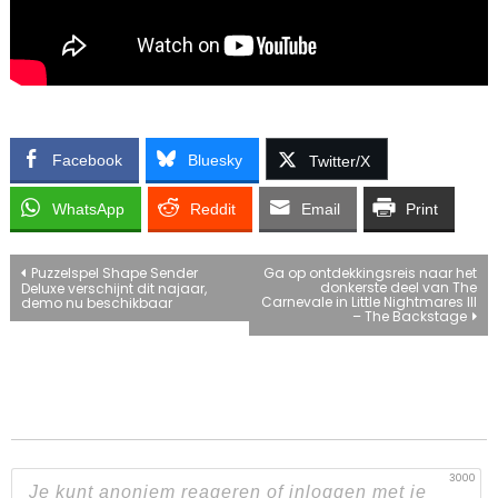
Facebook
Bluesky
Twitter/X
WhatsApp
Reddit
Email
Print
Bericht
Puzzelspel Shape Sender
Ga op ontdekkingsreis naar het
donkerste deel van The
Deluxe verschijnt dit najaar,
Carnevale in Little Nightmares III
demo nu beschikbaar
navigatie
– The Backstage
3000