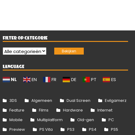
FILTER OP CATEGORIE
LANGUAGE
NL
EN
FR
DE
PT
ES
3DS
Algemeen
Dual Screen
Evilgamerz
Feature
Films
Hardware
Internet
Mobile
Multiplatform
Old-gen
PC
Preview
PS Vita
PS3
PS4
PS5