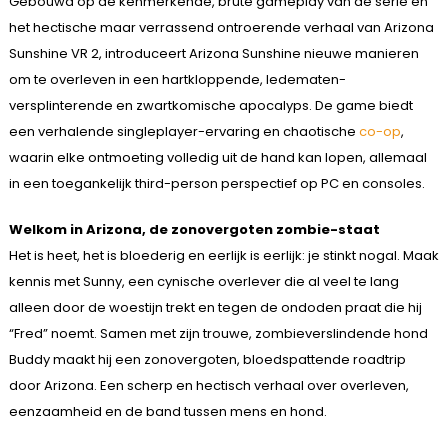
Gebouwd op de kenmerkende, brute gameplay van de serie en
het hectische maar verrassend ontroerende verhaal van Arizona
Sunshine VR 2, introduceert Arizona Sunshine nieuwe manieren
om te overleven in een hartkloppende, ledematen-
versplinterende en zwartkomische apocalyps. De game biedt
een verhalende singleplayer-ervaring en chaotische
co-op
,
waarin elke ontmoeting volledig uit de hand kan lopen, allemaal
in een toegankelijk third-person perspectief op PC en consoles.
Welkom in Arizona, de zonovergoten zombie-staat
Het is heet, het is bloederig en eerlijk is eerlijk: je stinkt nogal. Maak
kennis met Sunny, een cynische overlever die al veel te lang
alleen door de woestijn trekt en tegen de ondoden praat die hij
“Fred” noemt. Samen met zijn trouwe, zombieverslindende hond
Buddy maakt hij een zonovergoten, bloedspattende roadtrip
door Arizona. Een scherp en hectisch verhaal over overleven,
eenzaamheid en de band tussen mens en hond.