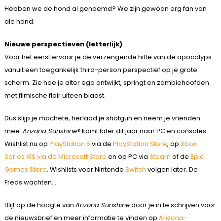
Hebben we de hond al genoemd? We zijn gewoon erg fan van
die hond.
Nieuwe perspectieven (letterlijk)
Voor het eerst ervaar je de verzengende hitte van de apocalyps
vanuit een toegankelijk third-person perspectief op je grote
scherm. Zie hoe je alter ego ontwijkt, springt en zombiehoofden
met filmische flair uiteen blaast.
Dus slijp je machete, herlaad je shotgun en neem je vrienden
mee:
Arizona Sunshine®
komt later dit jaar naar PC en consoles.
Wishlist nu op
PlayStation 5
via de
PlayStation Store
, op
Xbox
Series X|S via de Microsoft Store
en op PC via
Steam
of de
Epic
Games Store
. Wishlists voor Nintendo
Switch
volgen later. De
Freds wachten…
Blijf op de hoogte van
Arizona Sunshine
door je in te schrijven voor
de nieuwsbrief en meer informatie te vinden op
Arizona-