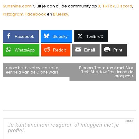
Sunshine.com
. Sluit je aan bij de community op
X
,
TikTok
,
Discord
,
Instagram
,
Facebook
en
Bluesky
.
Facebook
Bluesky
Twitter/X
WhatsApp
Reddit
Email
Print
Bericht
Voer het bevel over de elite-
Bloober Team komt met Star
Trek: Shadow Frontier op de
eenheid van de Clone Wars
proppen
navigatie
3000