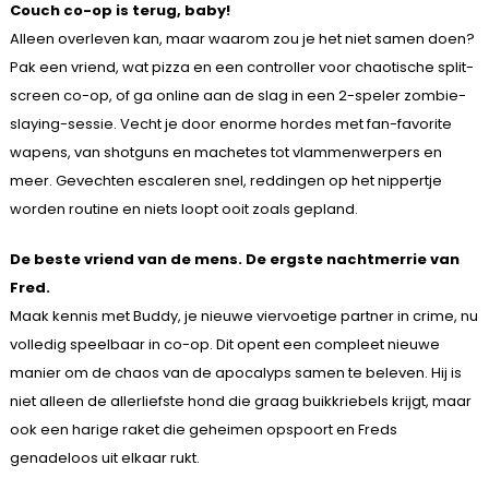
Couch co-op is terug, baby!
Alleen overleven kan, maar waarom zou je het niet samen doen?
Pak een vriend, wat pizza en een controller voor chaotische split-
screen co-op, of ga online aan de slag in een 2-speler zombie-
slaying-sessie. Vecht je door enorme hordes met fan-favorite
wapens, van shotguns en machetes tot vlammenwerpers en
meer. Gevechten escaleren snel, reddingen op het nippertje
worden routine en niets loopt ooit zoals gepland.
De beste vriend van de mens. De ergste nachtmerrie van
Fred.
Maak kennis met Buddy, je nieuwe viervoetige partner in crime, nu
volledig speelbaar in co-op. Dit opent een compleet nieuwe
manier om de chaos van de apocalyps samen te beleven. Hij is
niet alleen de allerliefste hond die graag buikkriebels krijgt, maar
ook een harige raket die geheimen opspoort en Freds
genadeloos uit elkaar rukt.