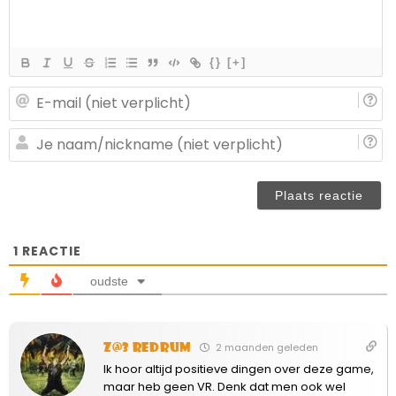
{}
[+]
E-
ma
(n
J
ve
n
(n
ve
1
REACTIE
oudste
Z@3 Redrum
2 maanden geleden
Ik hoor altijd positieve dingen over deze game,
maar heb geen VR. Denk dat men ook wel