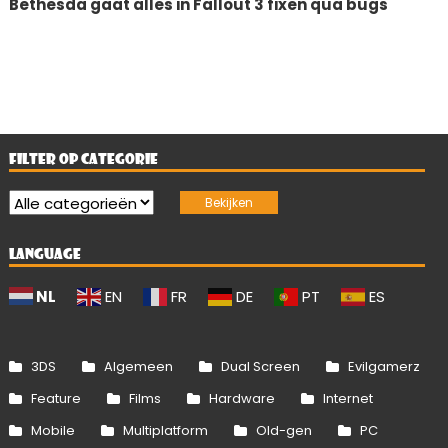
Bethesda gaat alles in Fallout 3 fixen qua bugs
FILTER OP CATEGORIE
LANGUAGE
NL
EN
FR
DE
PT
ES
3DS
Algemeen
Dual Screen
Evilgamerz
Feature
Films
Hardware
Internet
Mobile
Multiplatform
Old-gen
PC