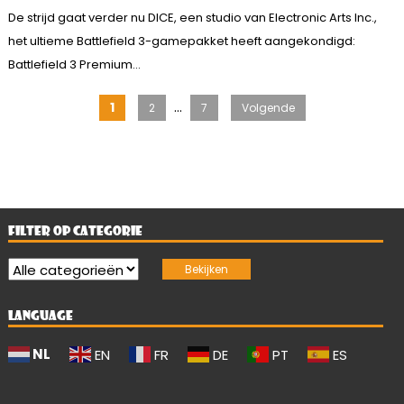
De strijd gaat verder nu DICE, een studio van Electronic Arts Inc.,
het ultieme Battlefield 3-gamepakket heeft aangekondigd:
Battlefield 3 Premium...
Berichten
…
1
2
7
Volgende
paginering
FILTER OP CATEGORIE
LANGUAGE
NL
EN
FR
DE
PT
ES