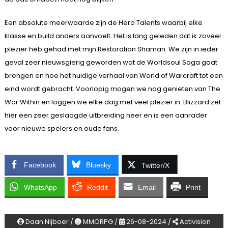
Een absolute meerwaarde zijn de Hero Talents waarbij elke
klasse en build anders aanvoelt. Het is lang geleden dat ik zoveel
plezier heb gehad met mijn Restoration Shaman. We zijn in ieder
geval zeer nieuwsgierig geworden wat de Worldsoul Saga gaat
brengen en hoe het huidige verhaal van World of Warcraft tot een
eind wordt gebracht. Voorlopig mogen we nog genieten van The
War Within en loggen we elke dag met veel plezier in. Blizzard zet
hier een zeer geslaagde uitbreiding neer en is een aanrader
voor nieuwe spelers en oude fans.
Facebook
Bluesky
Twitter/X
WhatsApp
Reddit
Email
Print
Daan Nijboer /
MMORPG /
26-08-2024 /
Activision