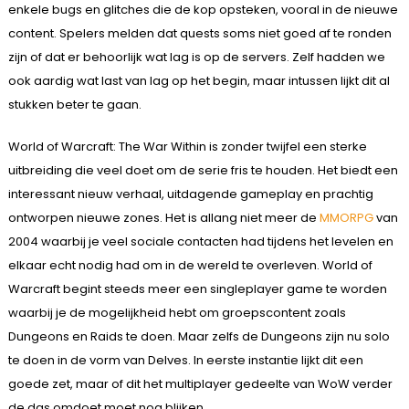
enkele bugs en glitches die de kop opsteken, vooral in de nieuwe
content. Spelers melden dat quests soms niet goed af te ronden
zijn of dat er behoorlijk wat lag is op de servers. Zelf hadden we
ook aardig wat last van lag op het begin, maar intussen lijkt dit al
stukken beter te gaan.
World of Warcraft: The War Within is zonder twijfel een sterke
uitbreiding die veel doet om de serie fris te houden. Het biedt een
interessant nieuw verhaal, uitdagende gameplay en prachtig
ontworpen nieuwe zones. Het is allang niet meer de
MMORPG
van
2004 waarbij je veel sociale contacten had tijdens het levelen en
elkaar echt nodig had om in de wereld te overleven. World of
Warcraft begint steeds meer een singleplayer game te worden
waarbij je de mogelijkheid hebt om groepscontent zoals
Dungeons en Raids te doen. Maar zelfs de Dungeons zijn nu solo
te doen in de vorm van Delves. In eerste instantie lijkt dit een
goede zet, maar of dit het multiplayer gedeelte van WoW verder
de das omdoet moet nog blijken.