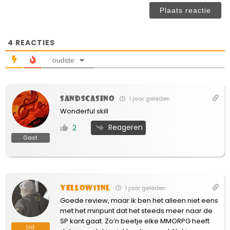
ve
4
REACTIES
oudste
sandscasino
1 jaar geleden
Wonderful skill
Reageren
2
Gast
Yellow13NL
1 jaar geleden
Goede review, maar ik ben het alleen niet eens
met het minpunt dat het steeds meer naar de
SP kant gaat. Zo’n beetje elke MMORPG heeft
Lid