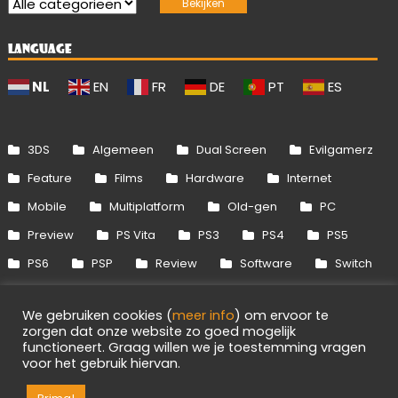
LANGUAGE
NL
EN
FR
DE
PT
ES
3DS
Algemeen
Dual Screen
Evilgamerz
Feature
Films
Hardware
Internet
Mobile
Multiplatform
Old-gen
PC
Preview
PS Vita
PS3
PS4
PS5
PS6
PSP
Review
Software
Switch
Switch 2
Uitgelicht
Wii
Wii U
We gebruiken cookies (
meer info
) om ervoor te
Xbox 360
Xbox One
Xbox Series
zorgen dat onze website zo goed mogelijk
functioneert. Graag willen we je toestemming vragen
voor het gebruik hiervan.
4
Info
Disclaimer
Cookies
Adverteren
RSS/API
Games
OpenCritic