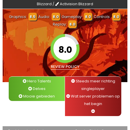
Blizzard /
Activision Blizzard
Graphics:
8.5
Audio:
8.0
Gameplay:
8.0
Controls:
8.0
Replay:
8.0
8.0
REVIEW POLICY
Hero Talents
Steeds meer richting
Delves
singleplayer
Mooie gebieden
Wat server problemen op
het begin