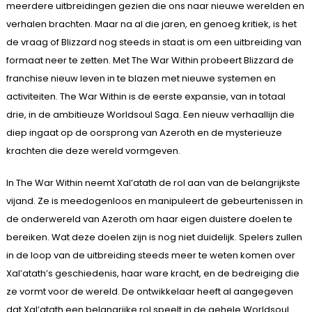
meerdere uitbreidingen gezien die ons naar nieuwe werelden en
verhalen brachten. Maar na al die jaren, en genoeg kritiek, is het
de vraag of Blizzard nog steeds in staat is om een uitbreiding van
formaat neer te zetten. Met The War Within probeert Blizzard de
franchise nieuw leven in te blazen met nieuwe systemen en
activiteiten. The War Within is de eerste expansie, van in totaal
drie, in de ambitieuze Worldsoul Saga. Een nieuw verhaallijn die
diep ingaat op de oorsprong van Azeroth en de mysterieuze
krachten die deze wereld vormgeven.
In The War Within neemt Xal’atath de rol aan van de belangrijkste
vijand. Ze is meedogenloos en manipuleert de gebeurtenissen in
de onderwereld van Azeroth om haar eigen duistere doelen te
bereiken. Wat deze doelen zijn is nog niet duidelijk. Spelers zullen
in de loop van de uitbreiding steeds meer te weten komen over
Xal’atath’s geschiedenis, haar ware kracht, en de bedreiging die
ze vormt voor de wereld. De ontwikkelaar heeft al aangegeven
dat Xal’atath een belangrijke rol speelt in de gehele Worldsoul