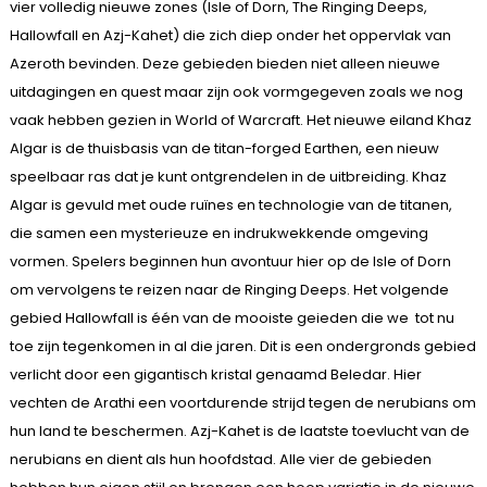
vier volledig nieuwe zones (Isle of Dorn, The Ringing Deeps,
Hallowfall en Azj-Kahet) die zich diep onder het oppervlak van
Azeroth bevinden. Deze gebieden bieden niet alleen nieuwe
uitdagingen en quest maar zijn ook vormgegeven zoals we nog
vaak hebben gezien in World of Warcraft. Het nieuwe eiland Khaz
Algar is de thuisbasis van de titan-forged Earthen, een nieuw
speelbaar ras dat je kunt ontgrendelen in de uitbreiding. Khaz
Algar is gevuld met oude ruïnes en technologie van de titanen,
die samen een mysterieuze en indrukwekkende omgeving
vormen. Spelers beginnen hun avontuur hier op de Isle of Dorn
om vervolgens te reizen naar de Ringing Deeps. Het volgende
gebied Hallowfall is één van de mooiste geieden die we tot nu
toe zijn tegenkomen in al die jaren. Dit is een ondergronds gebied
verlicht door een gigantisch kristal genaamd Beledar. Hier
vechten de Arathi een voortdurende strijd tegen de nerubians om
hun land te beschermen. Azj-Kahet is de laatste toevlucht van de
nerubians en dient als hun hoofdstad. Alle vier de gebieden