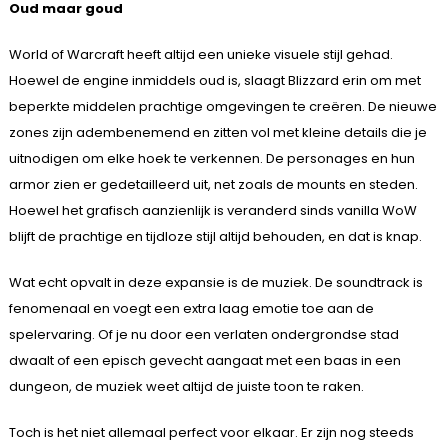
Oud maar goud
World of Warcraft heeft altijd een unieke visuele stijl gehad.
Hoewel de engine inmiddels oud is, slaagt Blizzard erin om met
beperkte middelen prachtige omgevingen te creëren. De nieuwe
zones zijn adembenemend en zitten vol met kleine details die je
uitnodigen om elke hoek te verkennen. De personages en hun
armor zien er gedetailleerd uit, net zoals de mounts en steden.
Hoewel het grafisch aanzienlijk is veranderd sinds vanilla WoW
blijft de prachtige en tijdloze stijl altijd behouden, en dat is knap.
Wat echt opvalt in deze expansie is de muziek. De soundtrack is
fenomenaal en voegt een extra laag emotie toe aan de
spelervaring. Of je nu door een verlaten ondergrondse stad
dwaalt of een episch gevecht aangaat met een baas in een
dungeon, de muziek weet altijd de juiste toon te raken.
Toch is het niet allemaal perfect voor elkaar. Er zijn nog steeds