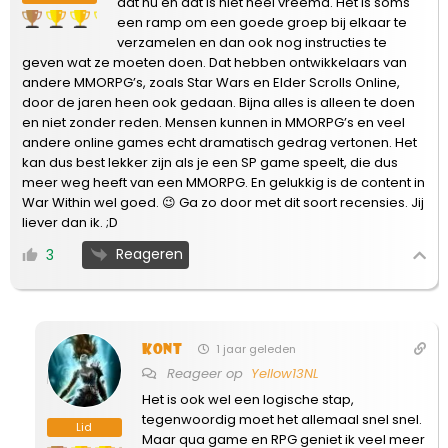
dat nu en dat is niet heel vreemd. Het is soms
een ramp om een goede groep bij elkaar te
verzamelen en dan ook nog instructies te
geven wat ze moeten doen. Dat hebben ontwikkelaars van
andere MMORPG’s, zoals Star Wars en Elder Scrolls Online,
door de jaren heen ook gedaan. Bijna alles is alleen te doen
en niet zonder reden. Mensen kunnen in MMORPG’s en veel
andere online games echt dramatisch gedrag vertonen. Het
kan dus best lekker zijn als je een SP game speelt, die dus
meer weg heeft van een MMORPG. En gelukkig is de content in
War Within wel goed. 😉 Ga zo door met dit soort recensies. Jij
liever dan ik. ;D
Reageren
3
Kont
1 jaar geleden
Reageer op
Yellow13NL
Het is ook wel een logische stap,
tegenwoordig moet het allemaal snel snel.
Lid
Maar qua game en RPG geniet ik veel meer