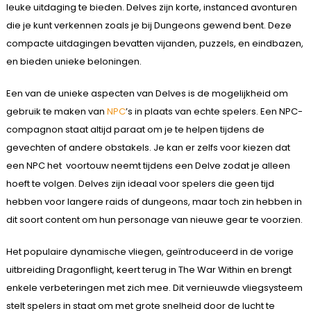
leuke uitdaging te bieden. Delves zijn korte, instanced avonturen
die je kunt verkennen zoals je bij Dungeons gewend bent. Deze
compacte uitdagingen bevatten vijanden, puzzels, en eindbazen,
en bieden unieke beloningen.
Een van de unieke aspecten van Delves is de mogelijkheid om
gebruik te maken van
NPC
’s in plaats van echte spelers. Een NPC-
compagnon staat altijd paraat om je te helpen tijdens de
gevechten of andere obstakels. Je kan er zelfs voor kiezen dat
een NPC het voortouw neemt tijdens een Delve zodat je alleen
hoeft te volgen. Delves zijn ideaal voor spelers die geen tijd
hebben voor langere raids of dungeons, maar toch zin hebben in
dit soort content om hun personage van nieuwe gear te voorzien.
Het populaire dynamische vliegen, geïntroduceerd in de vorige
uitbreiding Dragonflight, keert terug in The War Within en brengt
enkele verbeteringen met zich mee. Dit vernieuwde vliegsysteem
stelt spelers in staat om met grote snelheid door de lucht te