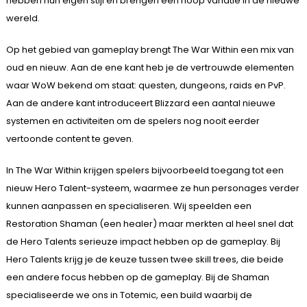
hebben hun eigen stijl en brengen een hoop variatie in de nieuwe
wereld.
Op het gebied van gameplay brengt The War Within een mix van
oud en nieuw. Aan de ene kant heb je de vertrouwde elementen
waar WoW bekend om staat: questen, dungeons, raids en PvP.
Aan de andere kant introduceert Blizzard een aantal nieuwe
systemen en activiteiten om de spelers nog nooit eerder
vertoonde content te geven.
In The War Within krijgen spelers bijvoorbeeld toegang tot een
nieuw Hero Talent-systeem, waarmee ze hun personages verder
kunnen aanpassen en specialiseren. Wij speelden een
Restoration Shaman (een healer) maar merkten al heel snel dat
de Hero Talents serieuze impact hebben op de gameplay. Bij
Hero Talents krijg je de keuze tussen twee skill trees, die beide
een andere focus hebben op de gameplay. Bij de Shaman
specialiseerde we ons in Totemic, een build waarbij de