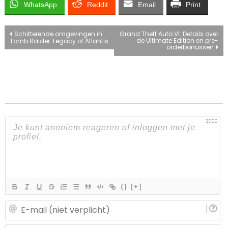
WhatsApp
Reddit
Email
Print
Bericht
Schitterende omgevingen in
Grand Theft Auto VI: Details over
de Ultimate Edition en pre-
Tomb Raider: Legacy of Atlantis
orderbonussen
navigatie
3000
{}
[+]
E-
ma