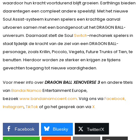
waardoor hun kracht voortdurend blijft groeien. Earthlings bieden
daarentegen een compleet andere speelstijl. Met het nieuwe
Soul Assist-systeem kunnen spelers een krachtige aanval
uitvoeren samen met een bondgenoot uit het DRAGON BALL-
universum. Daarnaast stelt de Soul
Switch
-mechaniek spelers in
staat tijdelijk de kracht van de ziel van een DRAGON BALL-
personage, zoals Krillin, Piccolo, Vegeta, Future Trunks of Tien, te
benutten. Hierdoor worden ze sterker en krijgen ze tijdens
gevechten toegang tot nieuwe vaardigheden.
Voor meer info over
DRAGON BALL XENOVERSE 3
en andere titels
van
Bandai Namco
Entertainment Europe,
bezoek
www.bandainamcoent.com
. Volg ons via
Facebook,
Instagram
,
TikTok
of ga het gesprek aan via
X.
Facebook
Bluesky
Twitter/X