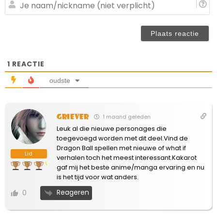
(n
J
ve
n
(n
ve
1
REACTIE
oudste
Griever
1 maand geleden
Leuk al die nieuwe personages die
toegevoegd worden met dit deel.Vind de
Dragon Ball spellen met nieuwe of what if
Lid
verhalen toch het meest interessant.Kakarot
gaf mij het beste anime/manga ervaring en nu
is het tijd voor wat anders.
Reageren
0