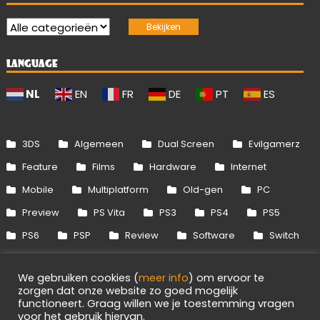
LANGUAGE
NL
EN
FR
DE
PT
ES
3DS
Algemeen
Dual Screen
Evilgamerz
Feature
Films
Hardware
Internet
Mobile
Multiplatform
Old-gen
PC
Preview
PS Vita
PS3
PS4
PS5
PS6
PSP
Review
Software
Switch
Switch 2
Uitgelicht
Wii
Wii U
We gebruiken cookies (
meer info
) om ervoor te
Xbox 360
Xbox One
Xbox Series
zorgen dat onze website zo goed mogelijk
functioneert. Graag willen we je toestemming vragen
voor het gebruik hiervan.