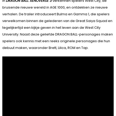
In
DRAGON BALL XENOVERSE 3
verkennen spelers West City, de
bruisende nieuwe wereld in AGE 1000, en ontdekken ze nieuwe
verhalen. De trailer introduceert Bulma en Gamma 1, die spelers
verwelkomen binnen de gelederen van de Great Saiya Squad en
tegelijkertijd een kijkje geven in het leven aan de West City
University. Naast deze geliefde DRAGON BALL-personages maken
spelers ook kennis met een reeks originele personages die hun
debuut maken, waaronder Brett, Lilica, ROM en Tap.